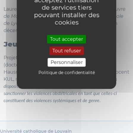
de services tiers
Laurent Chabert (ULB) –
« Socio-analyse de l’œuvre
pouvant installer des
de Marcel Colin (1922-2001) : une « deuxième école
cookies
de Lyon » ?
(Présentation de thèse défendue en
décembre 2021)
Tout accepter
Jeudi 9 Mars MORE 78
Tout refuser
Projet doctoral d'Anne-Isabelle Thuysbaert
Personnaliser
(doctorante au CRID&P), dirigé par Jean-Marc
Hausman (Chargé de cours UCLouvain & Gastdocent
Politique de confidentialité
KUL, membre du CRID&P) -
La thèse a pour objet les
dispositifs visant à prévenir, limiter, prendre en charge et
sanctionner les violences obstétricales en tant que celles-ci
constituent des violences systémiques et de genre.
Université catholique de Louvain