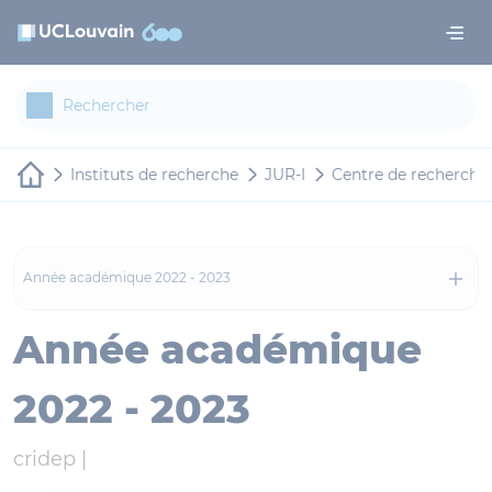
Aller au contenu principal
Panneau de gestion des cookies
Instituts de recherche
JUR-I
Centre de recherche i
Année académique 2022 - 2023
Année académique
2022 - 2023
cridep |