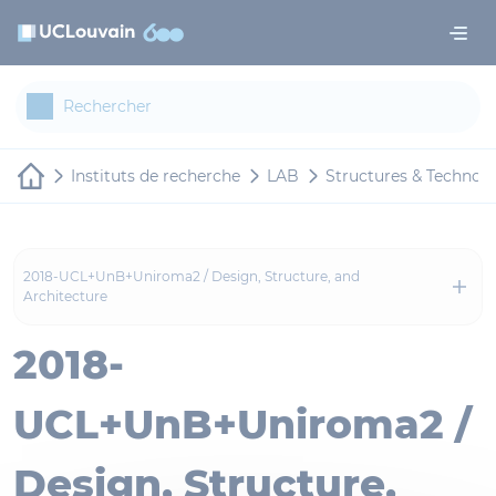
Aller au contenu principal
Panneau de gestion des cookies
Instituts de recherche
LAB
Structures & Technol
2018-UCL+UnB+Uniroma2 / Design, Structure, and
Architecture
2018-
UCL+UnB+Uniroma2 /
Design, Structure,