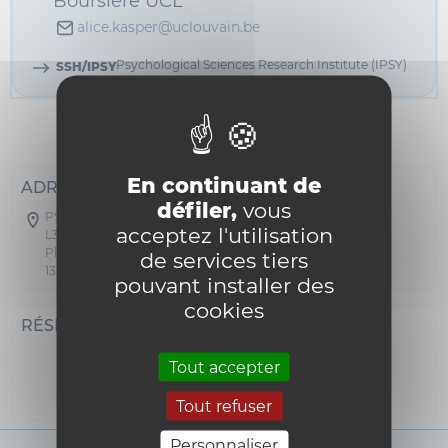
Boursière UCL
alice.kasper@uclouvain.be
Psychological Sciences Research Institute (IPSY)
SSH/IPSY
Informations
En continuant de
ADRESSE POSTALE
défiler,
vous
PSP - Michotte/Socrate/Mercier
acceptez l'utilisation
L3.05.01
Place Cardinal Mercier 10
de services tiers
1348 Louvain-la-Neuve
pouvant installer des
cookies
RÉSEAUX SOCIAUX
Tout accepter
i18n_0
Tout refuser
Personnaliser