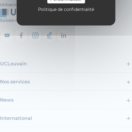
Université catholique de Louvain
Politique de confidentialité
Suivez-nous
UCLouvain
Nos services
News
International