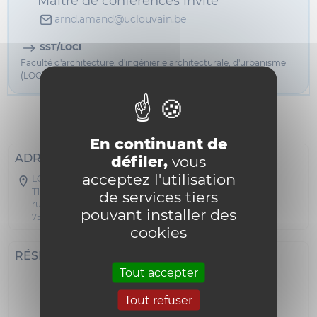
Maître de conférences invité
arnd.amand@uclouvain.be
SST/LOCI
Faculté d'architecture, d'ingénierie architecturale, d'urbanisme
(LOCI)
Informations
En continuant de
ADRESSE POSTALE
défiler,
vous
acceptez l'utilisation
LOCI - LOCI Tournai
T1.01.01
de services tiers
rue du Glategnies 6
pouvant installer des
7500 Tournai
cookies
RÉSEAUX SOCIAUX
Tout accepter
Tout refuser
i18n_0