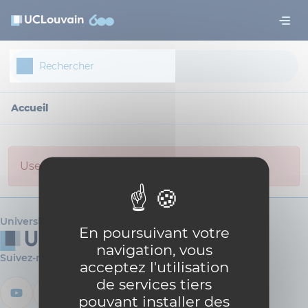
Aller au contenu principal
Panneau de gestion des cookies
Accueil
User carole.delforge not found.
Université catholique de Louvain
En poursuivant votre
navigation, vous
Suivez-nous
acceptez l'utilisation
de services tiers
pouvant installer des