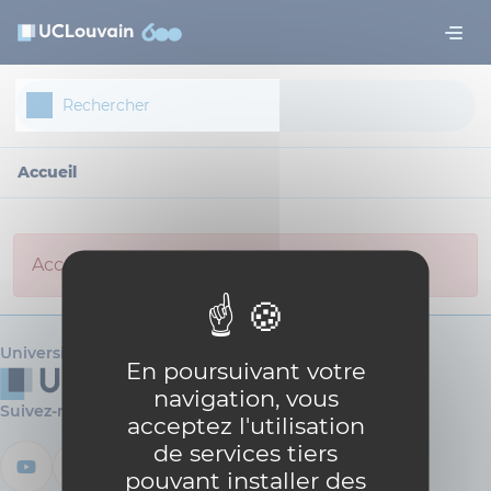
Aller au contenu principal
Panneau de gestion des cookies
Accueil
Access not allowed for anonymous user.
Université catholique de Louvain
En poursuivant votre
navigation, vous
Suivez-nous
acceptez l'utilisation
de services tiers
pouvant installer des