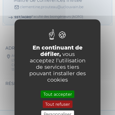
Maître de conférences invitée
clementine.prouteau@uclouvain.be
Faculté des bioingénieurs (AGRO)
SST/AGRO
Informations
En continuant de
ADRESSE POSTALE
défiler,
vous
AGRO - Boltzmann/de Serres/Mendel/Kellner
acceptez l'utilisation
L7.05.01
Croix du Sud 2
de services tiers
1348 Louvain-la-Neuve
pouvant installer des
cookies
RÉSEAUX SOCIAUX
Tout accepter
i18n_0
Tout refuser
Personnaliser