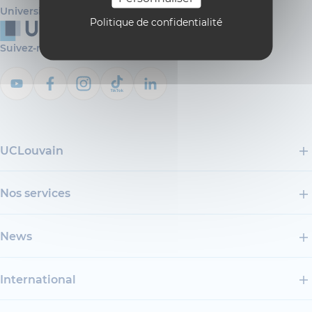
Université catholique de Louvain
Politique de confidentialité
Suivez-nous
UCLouvain
Nos services
News
International