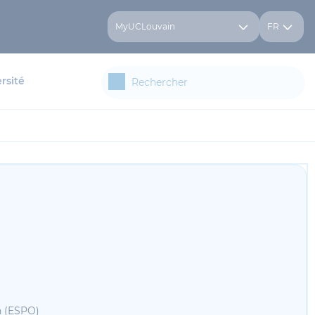
MyUCLouvain
FR
rsité
n (ESPO)