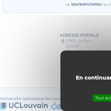
SSH/ESPO/OPES
Facul
ADRESSE POSTALE
OPES - Le Parc
L2.04.01
Place de l'Université 16
1348 Louvain-la-Neuve
Téléphone : 010474299
Fax : 010473774
En continuan
Autre : 071202523
Tout ac
Université catholique de Louvain