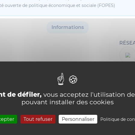
té ouverte de politique économique et sociale (FOPES)
Informations
RÉSE
i18n_0
t de défiler,
vous acceptez l'utilisation de
pouvant installer des cookies
cepter
Tout refuser
Personnaliser
Politique de con