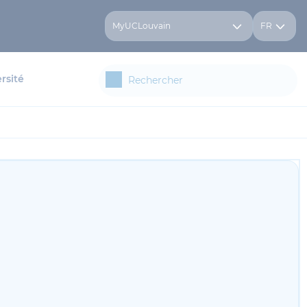
MyUCLouvain
FR
rsité