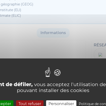
e géographie (GEOG)
nstitute (ELI)
limate (ELIC)
Informations
RÉSE
i18n_0
t de défiler,
vous acceptez l'utilisation de
pouvant installer des cookies
cepter
Tout refuser
Personnaliser
Politique de con