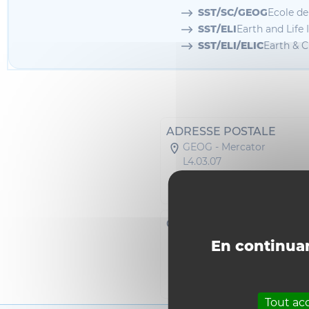
SST/SC/GEOG
Ecole d
SST/ELI
Earth and Life I
SST/ELI/ELIC
Earth & C
ADRESSE POSTALE
GEOG - Mercator
L4.03.07
Place Louis Pasteur 3
1348 Louvain-la-Neuve
GEOG
SC10 - Mercator
En continuan
Étage 04 Bureau B 491
1348 Louvain-la-Neuve
Téléphone : 010474477
Tout ac