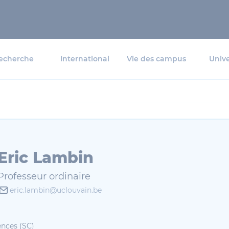
echerche
International
Vie des campus
Unive
Eric Lambin
Professeur ordinaire
eric.lambin@uclouvain.be
ences (SC)