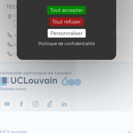
TECO
Tout accepter
SH07A - Collège Albert Descamps
Étage 04 Bureau D 427
Tout refuser
1348 Louvain-la-Neuve
Personnaliser
Téléphone : 010472605
Politique de confidentialité
Secretary Phone : 010473604
Fax : 010478740
Université catholique de Louvain
Suivez-nous
UCLouvain