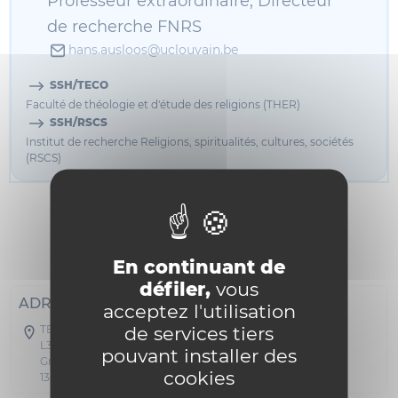
Professeur extraordinaire, Directeur
de recherche FNRS
hans.ausloos@uclouvain.be
SSH/TECO
Faculté de théologie et d'étude des religions (THER)
SSH/RSCS
Institut de recherche Religions, spiritualités, cultures, sociétés
(RSCS)
Informations
Curriculum vitae
Bibliographie
Enseignement
En continuant de
défiler,
vous
ADRESSE POSTALE
acceptez l'utilisation
de services tiers
TECO - Collège Albert Descamps
L3.01.01
pouvant installer des
Grand Place 45
cookies
1348 Louvain-la-Neuve