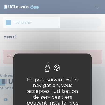
Aller au contenu principal
Panneau de gestion des cookies
Accueil
Access not allowed for anonymous user.
Université catholique de Louvain
En poursuivant votre
navigation, vous
Suivez-nous
acceptez l'utilisation
de services tiers
pouvant installer des