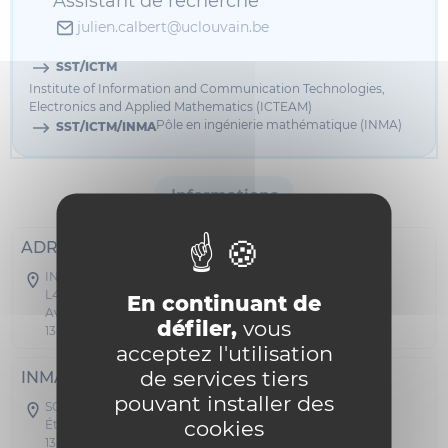
Assistant de recherche
julien.calbert@uclouvain.be
SST/ICTM
Institute of Information and Communication Technologies,
Electronics and Applied Mathematics (ICTEAM)
Pôle en ingénierie mathématique (INMA)
SST/ICTM/INMA
Informations
ADRESSE POSTALE
INMA - Euler
L4.05.01
En continuant de
Avenue Georges Lemaître 4-6
défiler,
vous
1348 Louvain-la-Neuve
acceptez l'utilisation
de services tiers
INMA
pouvant installer des
SC03B - Euler
cookies
Étage 00 Bureau A 022
1348 Louvain-la-Neuve