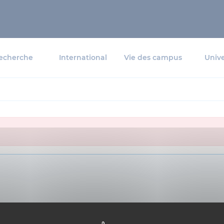
echerche
International
Vie des campus
Unive