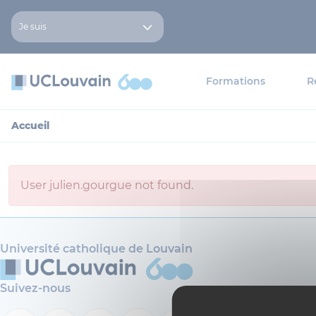
Aller au contenu principal
Panneau de gestion des cookies
Je suis
Formations
R
Accueil
User julien.gourgue not found.
Université catholique de Louvain
Suivez-nous