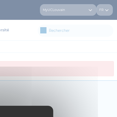
MyUCLouvain
FR
rsité