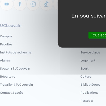
En poursuivant
UCLouvain
Nos services
Tout ac
Campus
Inscription
Facultés
Centre d'informat
Instituts de recherche
Service d'aide
Alumni
Logement
Soutenir l'UCLouvain
Sport
Répertoire
Culture
Travailler à l'UCLouvain
Bibliothèques
Contact & accès
Publications
Restos U