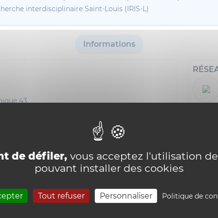
cherche interdisciplinaire Saint-Louis (IRIS-L)
Informations
RÉSE
nique 43
i18n_0
t de défiler,
vous acceptez l'utilisation de
pouvant installer des cookies
cepter
Tout refuser
Personnaliser
Politique de con