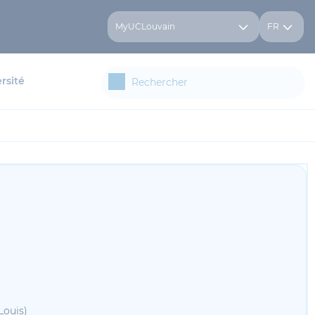
MyUCLouvain
FR
rsité
Louis)