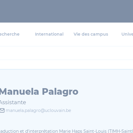
echerche
International
Vie des campus
Unive
Manuela Palagro
Assistante
manuela.palagro@uclouvain.be
raduction et d'interprétation Marie Haps Saint-Louis (TIMH-Saint