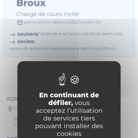
Broux
Chargé de cours invité
pierre-olivier.debroux@uclouvain.be
Faculté de droit Saint-Louis (Droit-SaintLouis)
SSH/DRTB
SSH/IRIS
Institut de recherche interdisciplinaire Saint-Louis (IRIS-L)
Informations
Bibliographie
CV
Enseignements
En continuant de
ADRESSE POSTALE
défiler,
vous
DRTB - BOTA 43
acceptez l'utilisation
de services tiers
Boulevard du Jardin Botanique 43
pouvant installer des
1000 Bruxelles
cookies