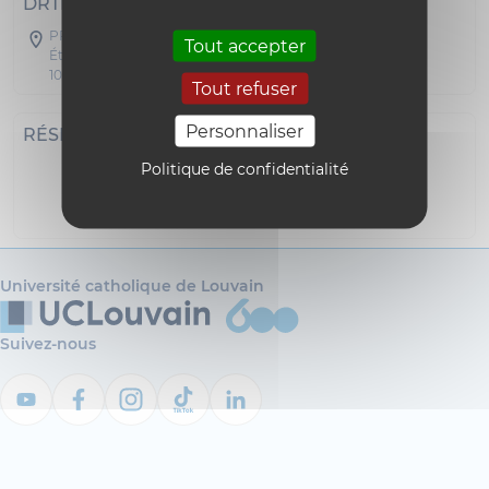
DRTB
PREF - Préfecture
Tout accepter
Étage 03 Bureau 0031
1000 Bruxelles
Tout refuser
Personnaliser
RÉSEAUX SOCIAUX
Politique de confidentialité
Diaspora
Diaspora
Université catholique de Louvain
Suivez-nous