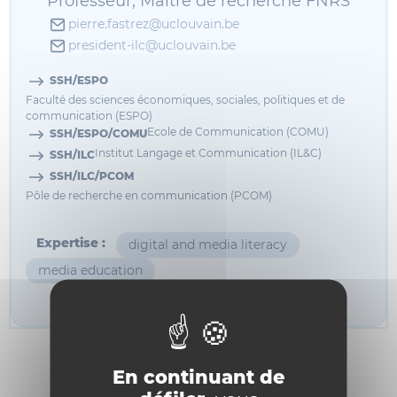
Professeur, Maître de recherche FNRS
pierre.fastrez@uclouvain.be
president-ilc@uclouvain.be
SSH/ESPO
Faculté des sciences économiques, sociales, politiques et de
communication (ESPO)
Ecole de Communication (COMU)
SSH/ESPO/COMU
Institut Langage et Communication (IL&C)
SSH/ILC
SSH/ILC/PCOM
Pôle de recherche en communication (PCOM)
Expertise :
digital and media literacy
media education
Informations
Bio
Recherche
En continuant de