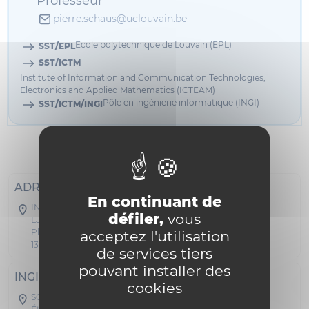
Professeur
pierre.schaus@uclouvain.be
Ecole polytechnique de Louvain (EPL)
SST/EPL
SST/ICTM
Institute of Information and Communication Technologies,
Electronics and Applied Mathematics (ICTEAM)
Pôle en ingénierie informatique (INGI)
SST/ICTM/INGI
Informations
Publications
ADRESSE POSTALE
En continuant de
INGI - Réaumur
défiler,
vous
L5.02.01
acceptez l'utilisation
Place Sainte Barbe 2
1348 Louvain-la-Neuve
de services tiers
pouvant installer des
INGI
cookies
SC05 - Réaumur