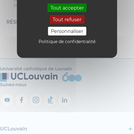
Étage 01 Bureau A 149
1348 Louvain-la-Neuve
Tout accepter
Tout refuser
RÉSEAUX SOCIAUX
Personnaliser
Politique de confidentialité
Linkedin
Site
Google
personnel
Scholar
Université catholique de Louvain
Suivez-nous
UCLouvain