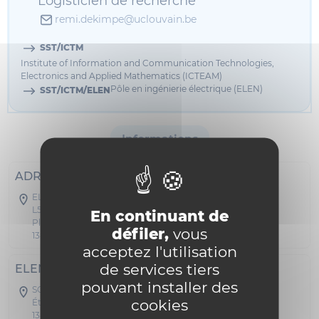
Logisticien de recherche
remi.dekimpe@uclouvain.be
SST/ICTM
Institute of Information and Communication Technologies,
Electronics and Applied Mathematics (ICTEAM)
Pôle en ingénierie électrique (ELEN)
SST/ICTM/ELEN
Informations
ADRESSE POSTALE
ELEN - Maxwell
L5.03.02
En continuant de
Place du Levant 3
défiler,
vous
1348 Louvain-la-Neuve
acceptez l'utilisation
de services tiers
ELEN
pouvant installer des
SC03 - Maxwell
cookies
Étage 01 Bureau A 148
1348 Louvain-la-Neuve