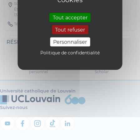
SC17 - Parc Météorologique
Étage 00 Bureau A 037
1348 Louvain-la-Neuve
Tout accepter
Téléphone : 010479158
Tout refuser
Personnaliser
RÉSEAUX SOCIAUX
Politique de confidentialité
Site
Google
personnel
Scholar
Université catholique de Louvain
Suivez-nous