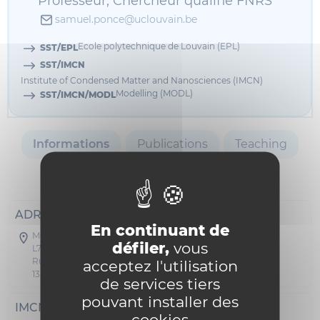
Professeur, Chercheur qualifié FNRS
samuel.ponce@uclouvain.be
Ecole polytechnique de Louvain (EPL)
SST/EPL
SST/IMCN
Institute of Condensed Matter and Nanosciences (IMCN)
Modelling (MODL)
SST/IMCN/MODL
Informations
Publications
Teaching
Website
ADRESSE POSTALE
En continuant de
MODL - Parc Météorologique
défiler,
vous
L7.03.01
Rue de l'Observatoire 8
acceptez l'utilisation
1348 Louvain-la-Neuve
de services tiers
pouvant installer des
IMCN
cookies