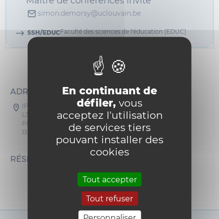
Maître de conférences invité
simon.demorsy@uclouvain.be
Faculté des sciences de l'éducation (EDUC)
SSH/EDUC
Informations
En continuant de
ADRESSE POSTALE
défiler,
vous
IPSY - Michotte/Socrate/Mercier
acceptez l'utilisation
L3.05.01
Place Cardinal Mercier 10
de services tiers
1348 Louvain-la-Neuve
pouvant installer des
cookies
RÉSEAUX SOCIAUX
Tout accepter
i18n_0
Tout refuser
Personnaliser