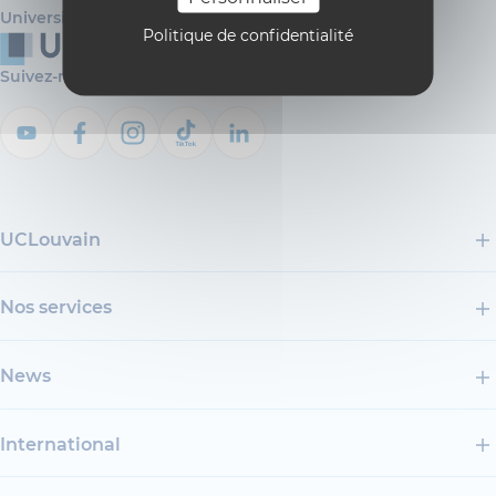
Université catholique de Louvain
Politique de confidentialité
Suivez-nous
UCLouvain
Nos services
News
International