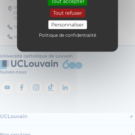
Tout accepter
SH03 - Collège Thomas More
Tout refuser
Étage 01 Bureau C 120
1348 Louvain-la-Neuve
Personnaliser
Téléphone : 010473408
Politique de confidentialité
Mobile : 0475247865
Université catholique de Louvain
Suivez-nous
UCLouvain
Nos services