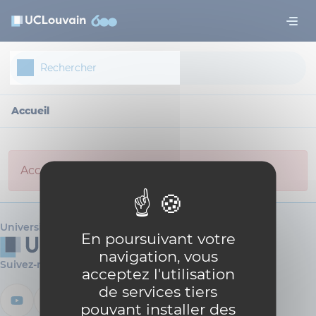
Aller au contenu principal
Panneau de gestion des cookies
Accueil
Access not allowed for anonymous user.
Université catholique de Louvain
En poursuivant votre
navigation, vous
Suivez-nous
acceptez l'utilisation
de services tiers
pouvant installer des