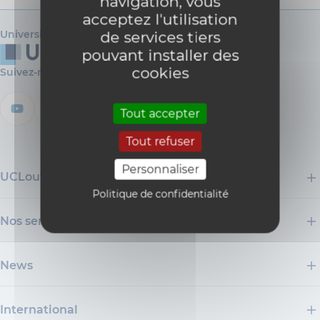
navigation, vous
acceptez l'utilisation
Université catholique de Louvain
de services tiers
pouvant installer des
cookies
Suivez-nous
Tout accepter
Tout refuser
Personnaliser
UCLouvain
Politique de confidentialité
Nos services
News
International