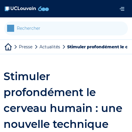
Aller au contenu principal
Panneau de gestion des cookies
Presse
Actualités
Stimuler profondément le cer
Stimuler
profondément le
cerveau humain : une
nouvelle technique