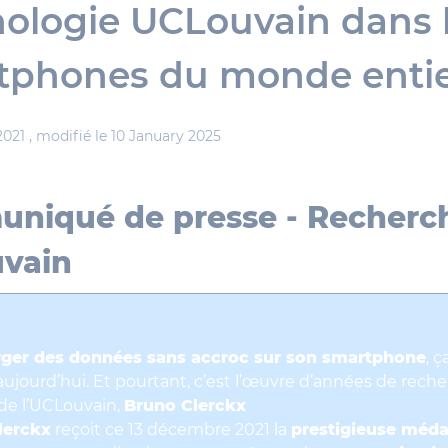
ologie UCLouvain dans 
tphones du monde enti
021 ,
modifié le 10 January 2025
niqué de presse - Recherc
vain
rger des données sans accroc sur son smartphone
, ç
aujourd’hui. Et pourtant, c’est l’œuvre d’années de rech
de l’UCLouvain,
Bruno Clerckx
lerckx
reçoit ce 13 décembre 2021 la
prestigieuse médai