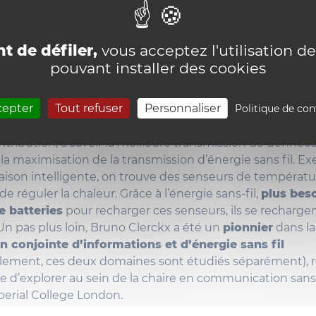
 les smartphones). Bruno Clerckx a donc
développé un 
synchroniser ces antennes
et ainsi
augmenter le débi
donc de permettre à Mr et Mme tout le monde d’accéde
t de défiler,
vous acceptez l'utilisation de
 leurs infos sur leurs smartphones !
pouvant installer des cookies
ante, pour ce chercheur infatigable ? Parvenir à transme
cepter
Tout refuser
Personnaliser
s fil, soit permettre de
charger, à distance, des appare
Politique de con
à faible consommation. Concrètement, il a pensé à déto
tribution, à savoir la meilleure transmission de données
à la maximisation de la transmission d’énergie sans fil. E
ison intelligente, on trouve des senseurs de températu
e réguler la chaleur. Grâce à l’énergie sans-fil,
plus bes
e batteries
pour recharger ces senseurs, ils se recharg
 Un pas plus loin, Bruno Clerckx a été un
pionnier
dans la
n conjointe d’informations et d’énergie sans fil
ellement, ces deux domaines sont étudiés séparément), 
ue d’explorer au sein de la chaire en communication sans f
perial College London.