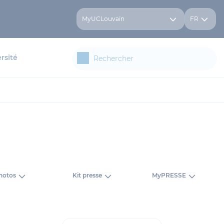
MyUCLouvain
FR
rsité
hotos
Kit presse
MyPRESSE