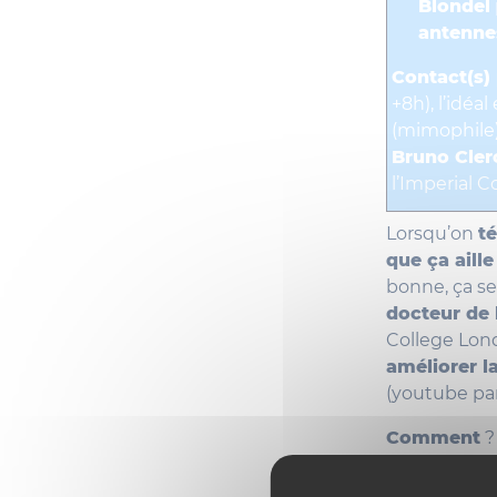
Blondel
antenne
Contact(s)
+8h), l’idéa
(mimophile
Bruno Cler
l’Imperial 
Lorsqu’on
t
que ça aille
bonne, ça se
docteur de 
College Lond
améliorer 
(youtube par
Comment
?
nécessaires 
passent par 