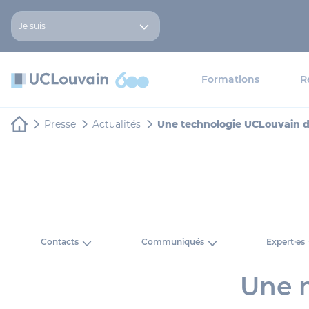
Aller au contenu principal
Panneau de gestion des cookies
Je suis
Formations
R
Presse
Actualités
Une technologie UCLouvain d
Contacts
Communiqués
Expert·es
Une 