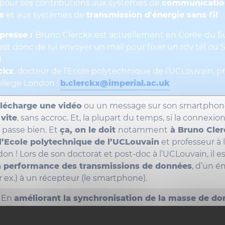
pour ses contributions aux systèmes de
communication
s
et aux systèmes de
transmission d'énergie sans fil
 presse :
Bruno Clerckx est actuellement en Corée du 
l est donc de lui envoyer un mail pour fixer un rdv tél ou
)
ckx
, docteur de l’Ecole polytechnique de l’UCLouvain, p
College London :
b.clerckx@imperial.ac.uk
élécharge une vidéo
ou un message sur son smartphon
 vite
, sans accroc. Et, la plupart du temps, si la connexio
 passe bien. Et
ça, on le doit
notamment
à Bruno Cler
l’Ecole polytechnique de l’UCLouvain
et professeur à l
on ! Lors de son doctorat et post-doc à l’UCLouvain, il e
la performance des transmissions de données
, d’un 
 ex.) à un récepteur (le smartphone).
 En
améliorant la synchronisation de la masse de d
pour télécharger une vidéo par exemple. Avec la 4G, ce
un système multi-antennes (présent dans toutes les sta