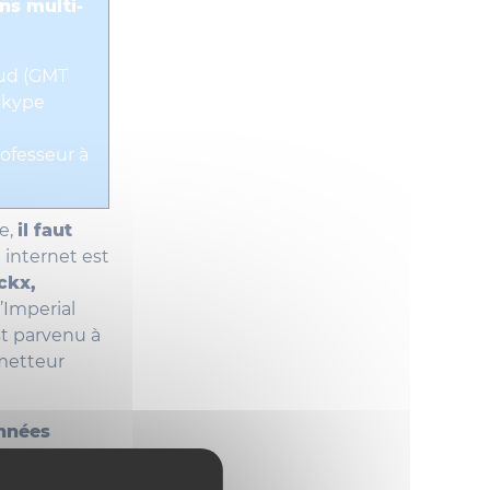
s multi-
Sud (GMT
 Skype
rofesseur à
e,
il faut
n internet est
ckx,
’Imperial
st parvenu à
émetteur
onnées
s données
tions de