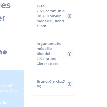
les
13-12-
2021_communiq
er
ué_UCLouvain_
médaille_Blond
el.pdf
Argumentaire
médaille
he
Blondel
2021_Bruno
Clerckx.docx
Bruno_Clerckx.J
a paraît
PG
erche d’un
lle