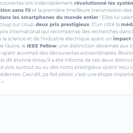
couvertes ont indéniablement
révolutionné les systè
ion sans fil
et la première (meilleure transmission de
e dans les smartphones du monde entier
! Elles lui vale
 coup sur coup,
deux prix prestigieux
. D’un côté la
méda
 prix international qui récompense des recherches dans 
la science et de l'industrie électrique ayant un
impact 
De l’autre, le
IEEE Fellow
, une distinction décernée aux 
 ayant accompli des découvertes extraordinaires. Bruno
st dit étonné lorsqu’il a été informé de ces deux distinct
s pas, surtout au vu des noms prestigieux ayant reçu ce
dentes. Ceci dit, ça fait plaisir, c’est une étape impor
. »