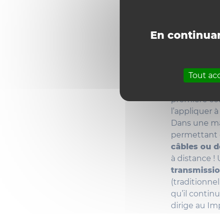
base et tous
capable de 
données et 
En continuan
rapidement à
L’étape suiv
Tout ac
l’énergie san
connectés
première con
l’appliquer 
Dans une ma
permettant d
câbles ou d
à distance !
transmissio
(traditionn
qu’il contin
dirige au Im