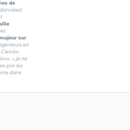
mes de
s données)
nt
ille
les
majeur sur
ingénieurs en
 Clerckx,
ions : «
je ne
s prix les
tante dans