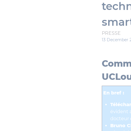
techn
smar
PRESSE
13 December 2
Commu
UCLou
En bref :
Télécha
évident 
docteur 
Bruno C