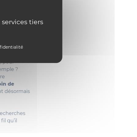
algorithme
t
des
r plus
 services tiers
ttre de
ils
fidentialité
urner sa
, pour
xemple ?
re
oin de
ent désormais
recherches
il qu’il