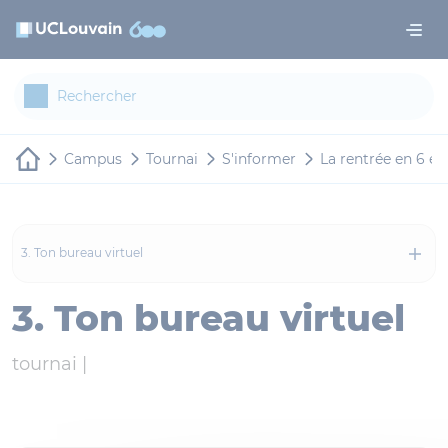
Aller au contenu principal
Panneau de gestion des cookies
Campus
Tournai
S'informer
La rentrée en 6 ét
3. Ton bureau virtuel
3. Ton bureau virtuel
tournai |