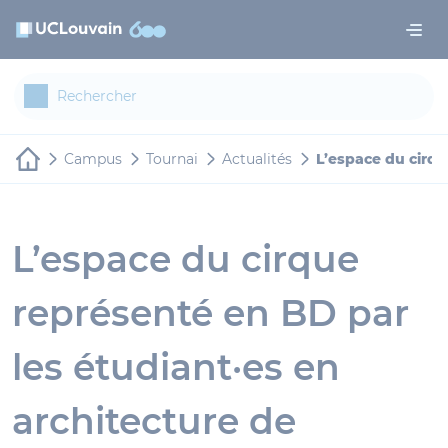
Aller au contenu principal
Panneau de gestion des cookies
Campus
Tournai
Actualités
L’espace du cirqu
L’espace du cirque
représenté en BD par
les étudiant·es en
architecture de