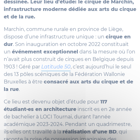
dessinée. Leur lieu d'étude: le cirque de Marchin,
infrastructure moderne dédiée aux arts du cirque
et de la rue.
Marchin, commune rurale en province de Liège,
dispose d’une infrastructure unique : un
cirque en
dur
. Son inauguration en octobre 2022 constituait
un
événement exceptionnel
dans la mesure où l’on
n’avait plus construit de cirques en Belgique depuis
1903 ! Géré par
Latitude 50
, c’est aujourd’hui le seul
des 13 pôles scéniques de la Fédération Wallonie
Bruxelles à être
consacré aux arts du cirque et de
la rue
.
Ce lieu est devenu objet d’étude pour
117
étudiant·es en architecture
inscrit·es en 2e année
de bachelier à LOCI Tournai, durant l'année
académique 2023-2024. Pendant un quadrimestre,
ils·elles ont travaillé à la
réalisation d’une BD
, qui
raconte la prise de possession imaginaire des