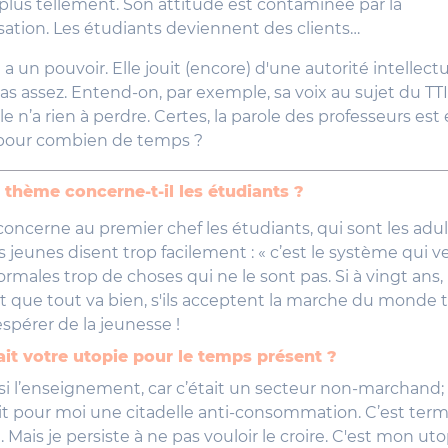
s, plus tellement. Son attitude est contaminée par la
ation. Les étudiants deviennent des clients…
é a un pouvoir. Elle jouit (encore) d'une autorité intellect
pas assez. Entend-on, par exemple, sa voix au sujet du TT
le n’a rien à perdre. Certes, la parole des professeurs est
s pour combien de temps ?
 thème concerne-t-il les étudiants ?
ncerne au premier chef les étudiants, qui sont les adu
 jeunes disent trop facilement : « c’est le système qui ve
rmales trop de choses qui ne le sont pas. Si à vingt ans, i
 que tout va bien, s'ils acceptent la marche du monde tel
espérer de la jeunesse !
ait votre utopie pour le temps présent ?
isi l’enseignement, car c’était un secteur non-marchand; 
it pour moi une citadelle anti-consommation. C’est ter
. Mais je persiste à ne pas vouloir le croire. C'est mon ut