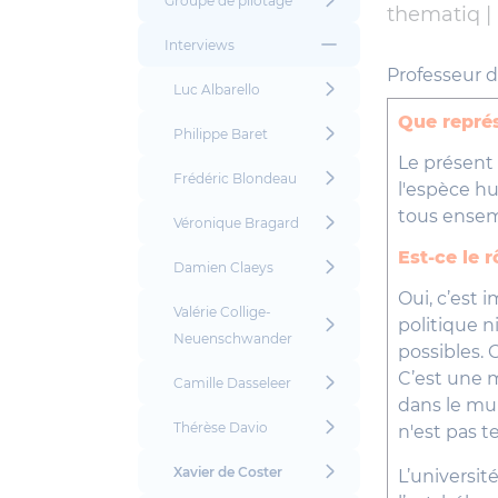
Groupe de pilotage
thematiq |
Interviews
Professeur d’
Luc Albarello
Que représ
Philippe Baret
Le présent 
Frédéric Blondeau
l'espèce hu
tous ensemb
Véronique Bragard
Est-ce le 
Damien Claeys
Oui, c’est 
Valérie Collige-
politique 
Neuenschwander
possibles. C
C’est une m
Camille Dasseleer
dans le mur
Thérèse Davio
n'est pas t
Xavier de Coster
L’universit