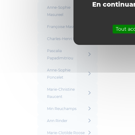
En continuan
Anne-Sophie
Masureel
Françoise Masuy
Tout ac
Charles-Henri Nyns
Pascalia
Papadimitriou
Anne-Sophie
Poncelet
Marie-Christine
Raucent
Min Reuchamps
Ann Rinder
Marie-Clotilde Roose