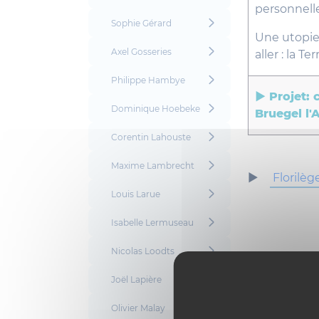
personnelle
Sophie Gérard
Une utopie,
Axel Gosseries
aller : la T
Philippe Hambye
► Projet: 
Dominique Hoebeke
Bruegel l'
Corentin Lahouste
Maxime Lambrecht
►
Florilèg
Louis Larue
Isabelle Lermuseau
Nicolas Loodts
Joël Lapière
Olivier Malay