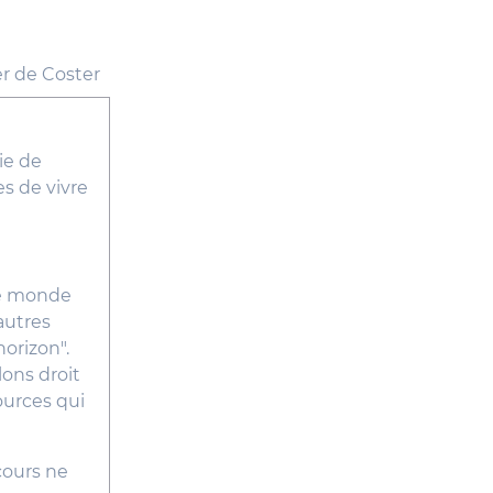
ie de
es de vivre
?
le monde
autres
horizon".
ons droit
ources qui
cours ne