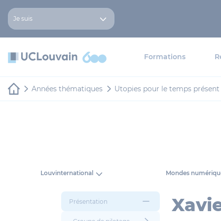
Aller au contenu principal
Panneau de gestion des cookies
Je suis
Formations
R
Années thématiques
Utopies pour le temps présent
Louvinternational
Mondes numériqu
Xavie
Présentation