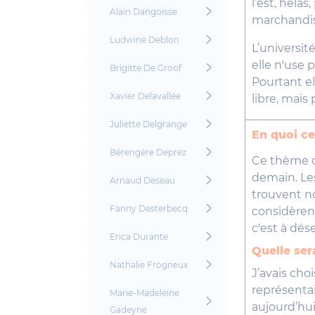
l’est, héla
Alain Dangoisse
marchandis
Ludwine Deblon
L’universit
elle n'use 
Brigitte De Groof
Pourtant el
Xavier Delavallée
libre, mai
Juliette Delgrange
En quoi ce
Bérengère Deprez
Ce thème co
demain. Les
Arnaud Deseau
trouvent no
Fanny Desterbecq
considèrent
c'est à dés
Erica Durante
Quelle ser
Nathalie Frogneux
J’avais cho
représenta
Marie-Madeleine
aujourd’hui
Gadeyne