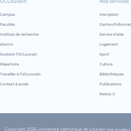
UCLouvain
Nos services
Campus
Inscription
Facultés
Centre d'informat
Instituts de recherche
Service d'aide
Alumni
Logement
Soutenir l'UCLouvain
Sport
Répertoire
Culture
Travailler à l'UCLouvain
Bibliothèques
Contact & accès
Publications
Restos U
Copyright 2026
Université catholique de Louvain
-
-
-
Vie privée