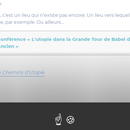
.
 c’est un lieu qui n’existe pas encore. Un lieu vers leque
erre, par exemple. Ou ailleurs…
conférence « L'utopie dans la Grande Tour de Babel d
Ancien »
e
Chemins d'Utopie