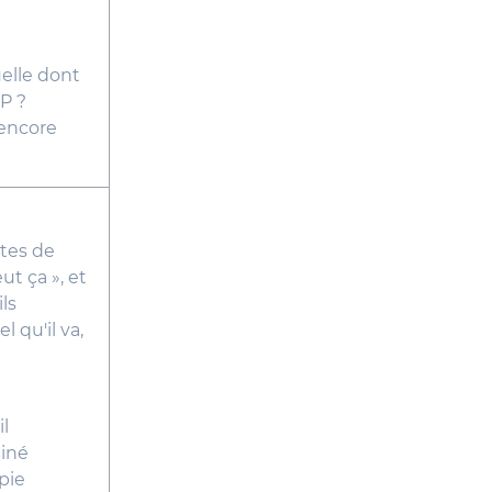
uelle dont
IP ?
 encore
ltes de
ut ça », et
ls
 qu'il va,
il
miné
opie