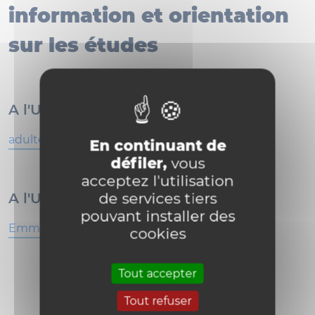
information et orientation
sur les études
A l'UCLouvain Louvain-la-Neuve :
adultes-cio@uclouvain.be
En continuant de
défiler,
vous
acceptez l'utilisation
de services tiers
A l'UCLouvain Mons :
pouvant installer des
Emmanuelle Petit
cookies
Tout accepter
Tout refuser