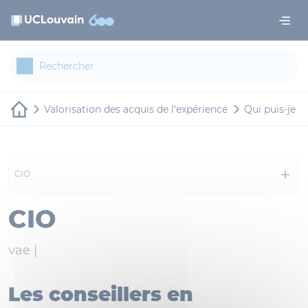
Aller au contenu principal
Panneau de gestion des cookies
Valorisation des acquis de l'expérience
Qui puis-je c
CIO
CIO
vae |
Les conseillers en