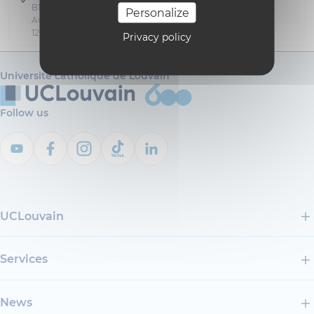
B1.55.01
Personalize
Avenue Hippocrate 55
1200 Woluwe-Saint-Lambert
Privacy policy
Université catholique de Louvain
Follow us
UCLouvain
Services
News