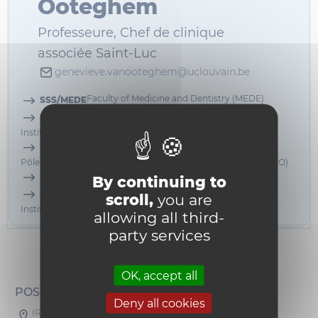
Ooteghem
Professeure, Chef de clinique
associée Saint-Luc
genevieve.vanooteghem@uclouvain.be
Faculty of Medicine and Dentistry (MEDE)
SSS/MEDE
SSS/IREC
Institut de recherche expérimentale et clinique (IREC)
SSS/IREC/MIRO
Pôle d'imagerie moléculaire, radiothérapie et oncologie (MIRO)
Faculty of Medicine and Dentistry (MEDE)
SSS/MEDE
By continuing to
SSS/IREC
scroll,
you are
Institut de recherche expérimentale et clinique (IREC)
allowing all third-
party services
Informations
OK, accept all
POSTAL ADDRESS
Deny all cookies
IREC - Harvey