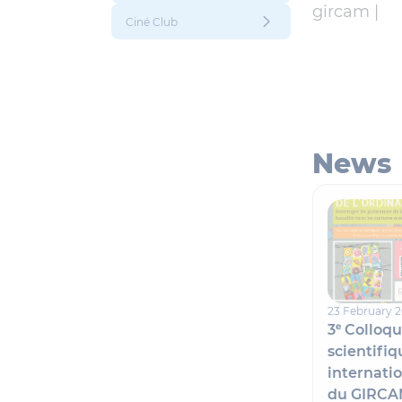
gircam |
Ciné Club
News
23 February 
3ᵉ Colloq
scientifiq
internati
du GIRC