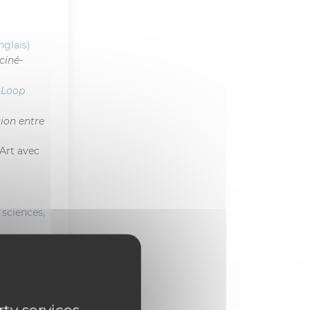
nglais)
ciné-
-Loop
ion entre
 Art avec
 sciences,
l