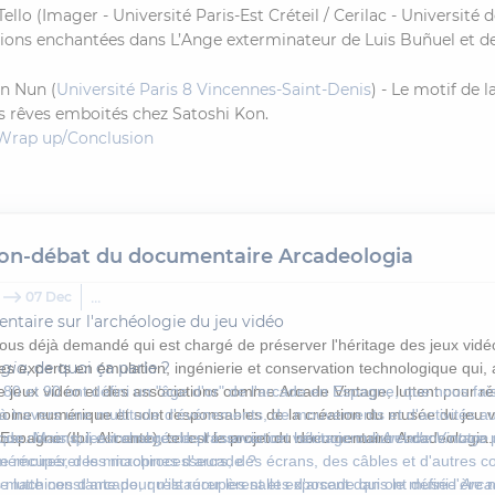
Tello (Imager - Université Paris-Est Créteil / Cerilac - Université d
tions enchantées dans L’Ange exterminateur de Luis Buñuel et 
n Nun (
Université Paris 8 Vincennes-Saint-Denis
) - Le motif de 
s rêves emboités chez Satoshi Kon.
 Wrap up/Conclusion
ion-débat du documentaire Arcadeologia
...
07 Dec
taire sur l'archéologie du jeu vidéo
ous déjà demandé qui est chargé de préserver l'héritage des jeux vidé
ogia
, de quoi ça parle ?
des experts en émulation, ingénierie et conservation technologique qui, 
e jeux vidéo et des associations comme Arcade Vintage, luttent pour r
80 et 90 ont défini un "âge d'or" de l'arcade en Espagne, que nous fai
moine numérique et sont responsables de la création du musée du jeu v
 à travers une multitude d'événements, de mouvements et d'activités au
Espagne (Ibi, Alicante), tel est le projet du documentaire Arcadeologia.
ique. Mais qui est chargé de préserver cet héritage culturel dans notre
 de dix ans, les membres de l'association valencienne
Arcade Vintage
e récupérer les machines d'arcade ?
mémoires, des microprocesseurs, des écrans, des câbles et d'autres 
 machines d'arcade, qu'ils récupèrent et exposent dans le musée
une lutte constante pour restaurer les salles d'arcade qui ont défini l'ère
Arca