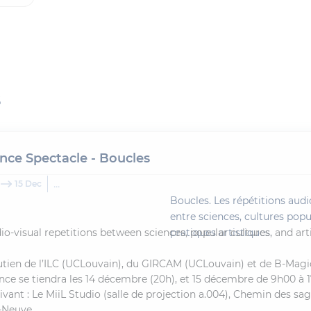
s
nce Spectacle - Boucles
...
15 Dec
Boucles. Les répétitions audi
entre sciences, cultures popul
io-visual repetitions between sciences, popular cultures, and arti
pratiques artistiques.
utien de l’ILC (UCLouvain), du GIRCAM (UCLouvain) et de B-Magi
nce se tiendra les 14 décembre (20h), et 15 décembre de 9h00 à 
ivant : Le MiiL Studio (salle de projection a.004), Chemin des sag
-Neuve.