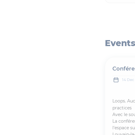
Event
Confére
14 Dec
Loops. Aud
practices
Avec le so
La confére
l'espace su
Louvain-la