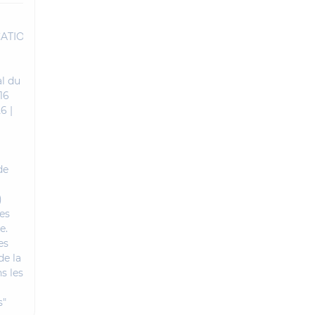
ATIONS
al du
16
6 |
de
)
ues
e.
es
de la
s les
s"