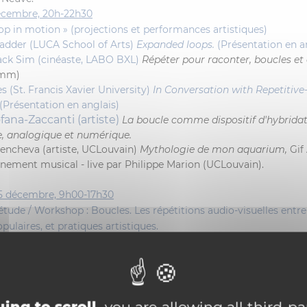
écembre, 20h-22h30
oop in motion » (projections et performances artistiques)
adder (LUCA School of Arts)
Expanded loops.
(Présentation en a
ck Sim (cinéaste, LABO BXL)
Répéter pour raconter, boucles et 
 mm)
s (St. Francis Xavier University)
In Conversation with Repetitive
(Présentation en anglais)
fana-Zaccanti (artiste)
La boucle comme dispositif d'hybridat
, analogique et numérique.
encheva (artiste, UCLouvain)
Mythologie de mon aquarium,
Gif
ment musical - live par Philippe Marion (UCLouvain).
15 décembre, 9h00-17h30
étude / Workshop : Boucles. Les répétitions audio-visuelles entre
pulaires, et pratiques artistiques.
30
Mot d’accueil
0 Keynote
elloï (ULiège) - Avatars de la boucle dans le cinéma expérimenta
porain.
h00