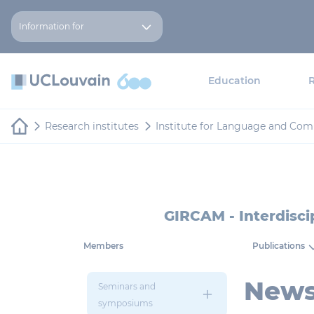
Skip to main content
Cookies management panel
Information for
Education
Research institutes
Institute for Language and Co
GIRCAM - Interdisci
Members
Publications
News
Seminars and
symposiums