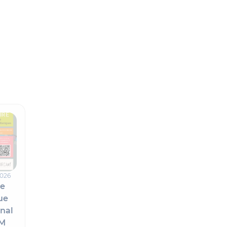
2026
ue
ue
onal
AM