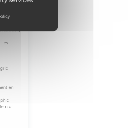
rty services
rtouches,
olicy
 Iteration,
 Les
igrid
nent en
aphic
lem of