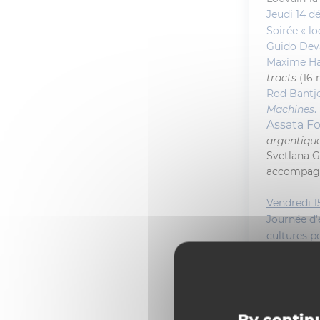
Jeudi 14 d
Soirée « l
Guido Dev
Maxime Ha
tracts
(16
Rod Bantje
Machines
.
Assata Fo
argentique
Svetlana G
accompagne
Vendredi 
Journée d’
cultures po
9h15-9h
9h30-10h3
Livio B
contem
10h30 – 11