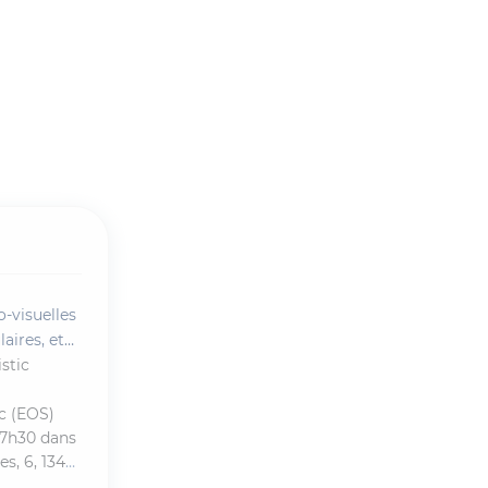
o-visuelles
aires, et
stic
c (EOS)
17h30 dans
es, 6, 1348