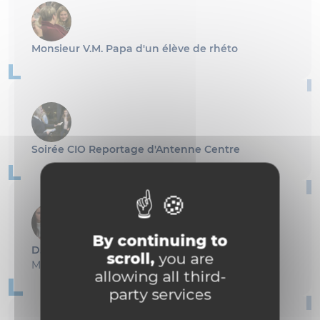
Monsieur V.M. Papa d'un élève de rhéto
Soirée CIO Reportage d'Antenne Centre
By continuing to
D. V.
scroll,
you are
Maman d'une rhétoricienne
allowing all third-
party services