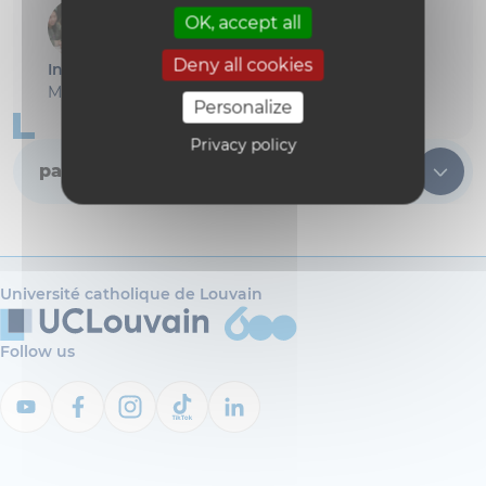
OK, accept all
Deny all cookies
Ingrid. L.
Maman
Personalize
Privacy policy
page
1
/ 2
Université catholique de Louvain
Follow us