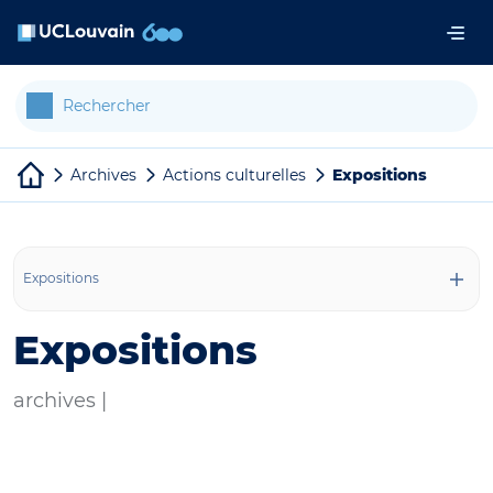
Aller au contenu principal
Panneau de gestion des cookies
Archives
Actions culturelles
Expositions
Expositions
Expositions
archives |