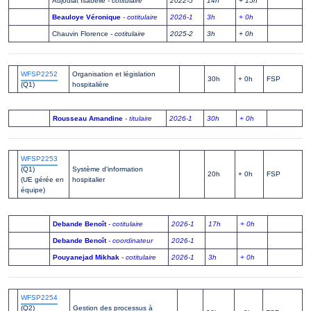
Aujoulat Isabelle
- cotitulaire
2022-5
14h
+ 15h
Beauloye Véronique
- cotitulaire
2026-1
3h
+ 0h
Chauvin Florence
- cotitulaire
2025-2
3h
+ 0h
WFSP2252
Organisation et législation
30h
+ 0h
FSP
(Q1)
hospitalière
Rousseau Amandine
- titulaire
2026-1
30h
+ 0h
WFSP2253
(Q1)
Système d'information
20h
+ 0h
FSP
(UE gérée en
hospitalier
équipe)
Debande Benoît
- cotitulaire
2026-1
17h
+ 0h
Debande Benoît
- coordinateur
2026-1
Pouyanejad Mikhak
- cotitulaire
2026-1
3h
+ 0h
WFSP2254
(Q2)
Gestion des processus à