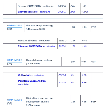
Réservé SOMEBODY
- cotitulaire
2022-5
24h
+ 0h
Speybroeck Niko
- cotitulaire
2026-1
24h
+ 24h
WMPHM2201
Methods in epidemiology
28h
+ 8h
FSP
(Q1)
(UCLouvain/ULB)
Henrard Séverine
- cotitulaire
2025-2
12h
+ 4h
Réservé SOMEBODY
- cotitulaire
2026-1
16h
+ 0h
WMPHM2202
Clinical-decision making
15h
+ 9h
FSP
(Q1)
(UCLouvain)
Collard Alix
- cotitulaire
2026-1
6h
+ 6h
Penaloza-Baeza Andrea
-
2026-1
9h
+ 3h
cotitulaire
Clinical trials and vaccine
WMPHM2203
development studies
12h
+ 8h
FSP
(Q2)
(UCLouvain)