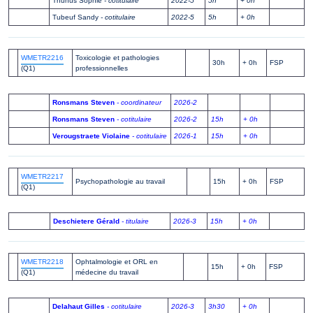
Thunus Sophie
- cotitulaire
2022-5
5h
+ 0h
Tubeuf Sandy
- cotitulaire
2022-5
5h
+ 0h
WMETR2216
Toxicologie et pathologies
30h
+ 0h
FSP
(Q1)
professionnelles
Ronsmans Steven
- coordinateur
2026-2
Ronsmans Steven
- cotitulaire
2026-2
15h
+ 0h
Verougstraete Violaine
- cotitulaire
2026-1
15h
+ 0h
WMETR2217
Psychopathologie au travail
15h
+ 0h
FSP
(Q1)
Deschietere Gérald
- titulaire
2026-3
15h
+ 0h
WMETR2218
Ophtalmologie et ORL en
15h
+ 0h
FSP
(Q1)
médecine du travail
Delahaut Gilles
- cotitulaire
2026-3
3h30
+ 0h