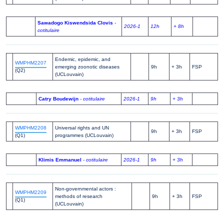
Sawadogo Kiswendsida Clovis
-
2026-1
12h
+ 8h
cotitulaire
Endemic, epidemic, and
WMPHM2207
emerging zoonotic diseases
9h
+ 3h
FSP
(Q2)
(UCLouvain)
Catry Boudewijn
- cotitulaire
2026-1
9h
+ 3h
WMPHM2208
Universal rights and UN
9h
+ 3h
FSP
(Q1)
programmes (UCLouvain)
Klimis Emmanuel
- cotitulaire
2026-1
9h
+ 3h
Non-governmental actors :
WMPHM2209
methods of research
9h
+ 3h
FSP
(Q1)
(UCLouvain)