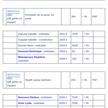
WFSP2119
(Q2)
Promotion de la santé, 2e
30h
+ 0h
FSP
(UE gérée en
partie
équipe)
Aujoulat Isabelle
- cotitulaire
2022-5
7h30
+ 0h
Aujoulat Isabelle
- coordinateur
2025-2
Dauvrin Marie
- cotitulaire
2025-2
4h30
+ 0h
Doumont Dominique
- cotitulaire
2026-1
6h
+ 0h
Malengreaux Ségolène
-
2026-1
12h
+ 0h
cotitulaire
WFSP2202
(Q1)
Health survey methods
20h
+ 0h
FSP
(UE gérée en
équipe)
Demarest Stefaan
- cotitulaire
2026-1
7h30
+ 0h
Gisle Lydia
- cotitulaire
2026-1
7h30
+ 0h