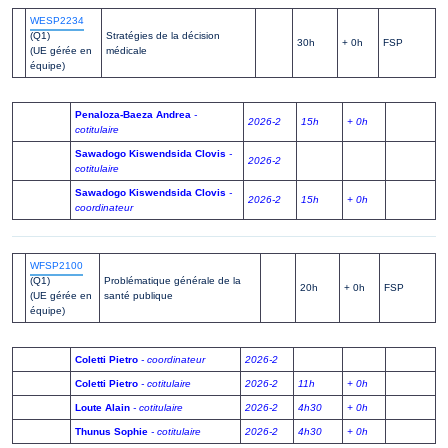
WESP2234
(Q1)
Stratégies de la décision
30h
+ 0h
FSP
(UE gérée en
médicale
équipe)
Penaloza-Baeza Andrea
-
2026-2
15h
+ 0h
cotitulaire
Sawadogo Kiswendsida Clovis
-
2026-2
cotitulaire
Sawadogo Kiswendsida Clovis
-
2026-2
15h
+ 0h
coordinateur
WFSP2100
(Q1)
Problématique générale de la
20h
+ 0h
FSP
(UE gérée en
santé publique
équipe)
Coletti Pietro
- coordinateur
2026-2
Coletti Pietro
- cotitulaire
2026-2
11h
+ 0h
Loute Alain
- cotitulaire
2026-2
4h30
+ 0h
Thunus Sophie
- cotitulaire
2026-2
4h30
+ 0h