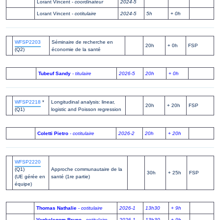
Lorant Vincent
- coordinateur
2024-5
Lorant Vincent
- cotitulaire
2024-5
5h
+ 0h
WFSP2203
Séminaire de recherche en
20h
+ 0h
FSP
(Q2)
économie de la santé
Tubeuf Sandy
- titulaire
2026-5
20h
+ 0h
WFSP2218
*
Longitudinal analysis: linear,
20h
+ 20h
FSP
(Q1)
logistic and Poisson regression
Coletti Pietro
- cotitulaire
2026-2
20h
+ 20h
WFSP2220
(Q1)
Approche communautaire de la
30h
+ 25h
FSP
(UE gérée en
santé (1re partie)
équipe)
Thomas Nathalie
- cotitulaire
2026-1
13h30
+ 9h
Vankelegom Bruno
- cotitulaire
2026-1
13h30
+ 9h