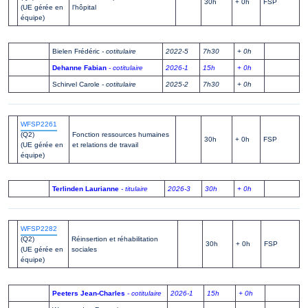
30h
+ 0h
FSP
(UE gérée en
l'hôpital
équipe)
Bielen Frédéric
- cotitulaire
2022-5
7h30
+ 0h
Dehanne Fabian
- cotitulaire
2026-1
15h
+ 0h
Schirvel Carole
- cotitulaire
2025-2
7h30
+ 0h
WFSP2261
(Q2)
Fonction ressources humaines
30h
+ 0h
FSP
(UE gérée en
et relations de travail
équipe)
Terlinden Laurianne
- titulaire
2026-3
30h
+ 0h
WFSP2282
(Q2)
Réinsertion et réhabilitation
30h
+ 0h
FSP
(UE gérée en
sociales
équipe)
Peeters Jean-Charles
- cotitulaire
2026-1
15h
+ 0h