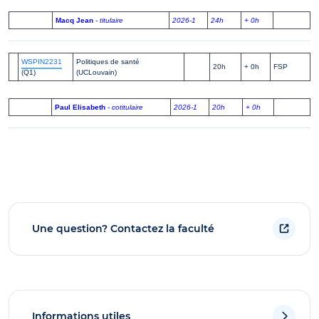
Macq Jean
- titulaire
2026-1
24h
+ 0h
WSPIN2231
Politiques de santé
20h
+ 0h
FSP
(Q1)
(UCLouvain)
Paul Elisabeth
- cotitulaire
2026-1
20h
+ 0h
Une question? Contactez la faculté
Informations utiles