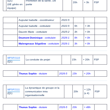
(Q1)
Promotion de la santé, 1re
20h
+ 3h
FSP
(UE gérée en
partie
équipe)
Aujoulat Isabelle
- coordinateur
2022-5
Aujoulat Isabelle
- cotitulaire
2022-5
5h
+ 3h
Dauvrin Marie
- cotitulaire
2025-2
3h
+ 0h
Doumont Dominique
- cotitulaire
2026-1
9h
+ 0h
Malengreaux Ségolène
- cotitulaire
2026-1
3h
+ 0h
WFSP2110
La conduite de projet
15h
+ 20h
FSP
(Q1)
Thunus Sophie
- titulaire
2026-5
15h
+ 20h
La dynamique de groupe et la
WFSP2111
+ 12h
communication intra
20h
FSP
(Q1)
(x 4)
organisationnelle
Thunus Sophie
- titulaire
2026-5
20h
+ 48h