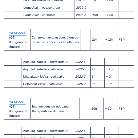
Le Guen Mireille
- cotitulaire
2025-3
3h
+ 0h
Loute Alain
- coordinateur
2025-5
Loute Alain
- cotitulaire
2025-5
16h
+ 0h
WFSP2241
(Q1)
Comportements et compétences
20h
+ 15h
FSP
(UE gérée en
de santé : concepts et méthodes
équipe)
Aujoulat Isabelle
- coordinateur
2022-5
Aujoulat Isabelle
- cotitulaire
2022-5
14h
+ 15h
Mikolajczak Moïra
- cotitulaire
2022-5
3h
+ 0h
Pétament Claire
- cotitulaire
2025-2
3h
+ 0h
WFSP2243
(Q2)
Interventions en éducation
20h
+ 15h
FSP
(UE gérée en
thérapeutique du patient
équipe)
Aujoulat Isabelle
- coordinateur
2022-5