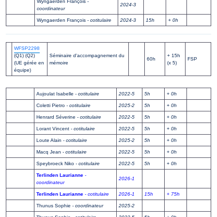
Wyngaerden François
-
2024-3
coordinateur
Wyngaerden François
- cotitulaire
2024-3
15h
+ 0h
WFSP2298
(Q1) (Q2)
Séminaire d'accompagnement du
+ 15h
60h
FSP
(UE gérée en
mémoire
(x 5)
équipe)
Aujoulat Isabelle
- cotitulaire
2022-5
5h
+ 0h
Coletti Pietro
- cotitulaire
2025-2
5h
+ 0h
Henrard Séverine
- cotitulaire
2022-5
5h
+ 0h
Lorant Vincent
- cotitulaire
2022-5
5h
+ 0h
Loute Alain
- cotitulaire
2025-2
5h
+ 0h
Macq Jean
- cotitulaire
2022-5
5h
+ 0h
Speybroeck Niko
- cotitulaire
2022-5
5h
+ 0h
Terlinden Laurianne
-
2026-1
coordinateur
Terlinden Laurianne
- cotitulaire
2026-1
15h
+ 75h
Thunus Sophie
- coordinateur
2025-2