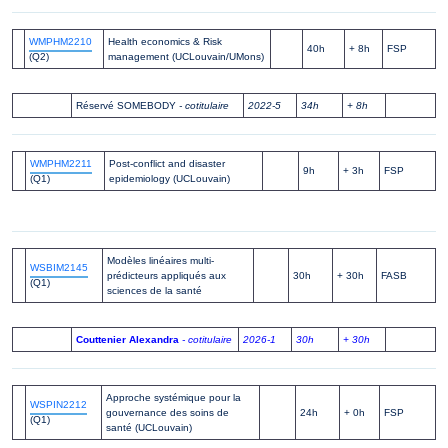
WMPHM2210
Health economics & Risk
40h
+ 8h
FSP
(Q2)
management (UCLouvain/UMons)
Réservé SOMEBODY
- cotitulaire
2022-5
34h
+ 8h
WMPHM2211
Post-conflict and disaster
9h
+ 3h
FSP
(Q1)
epidemiology (UCLouvain)
Modèles linéaires multi-
WSBIM2145
prédicteurs appliqués aux
30h
+ 30h
FASB
(Q1)
sciences de la santé
Couttenier Alexandra
- cotitulaire
2026-1
30h
+ 30h
Approche systémique pour la
WSPIN2212
gouvernance des soins de
24h
+ 0h
FSP
(Q1)
santé (UCLouvain)