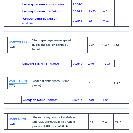
Levecq Laurent
- coordinateur
2026-3
Levecq Laurent
- cotitulaire
2026-3
7h30
+ 0h
Van Der Vorst Sébastien
-
2026-3
4h
+ 0h
cotitulaire
Statistique, épidémiologie et
WMETR2219
questionnaire en santé du
20h
+ 10h
FSP
(Q2)
travail
Speybroeck Niko
- titulaire
2026-3
20h
+ 10h
WMETR2220
Visites d'entreprises (2ème
15h
+ 0h
FSP
(Q2)
partie)
Grosjean Marie
- titulaire
2026-1
15h
+ 0h
Thesis : integration of statistical
WMPHM2200
and epidemiological methods in
48h
+ 24h
FSP
(Q2)
practice (UCLouvain/ULB)