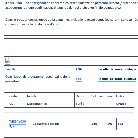
d’attribution. Les enseignant·es concerné·es seront informé·es personnellement (personnes
académique ou une confirmation, chargé·es de recherches en fin de contrat etc.).
Dans le secteur des sciences de la santé, les attributions exceptionnelles seront, cette année,
communiquées à la fin du mois d’août.
Faculté
FSP
Faculté de santé publique
Commission de programme responsable de la
FSP
Faculté de santé publique
procédure
Code
Intitulé
Début
Volume horaire
Entité
UE
Enseignant(s)
durée
Charge
WESP1006
Economie politique
15h
+ 9h
FSP
(Q2)