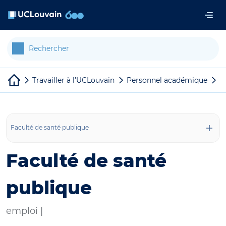
Aller au contenu principal
Panneau de gestion des cookies
Travailler à l’UCLouvain
Personnel académique
A
Faculté de santé publique
Faculté de santé
publique
emploi |