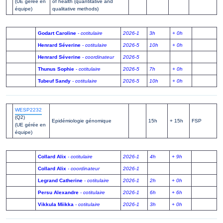
(UE gérée en
of health (quantitative and
équipe)
qualitative methods)
Godart Caroline
- cotitulaire
2026-1
3h
+ 0h
Henrard Séverine
- cotitulaire
2026-5
10h
+ 0h
Henrard Séverine
- coordinateur
2026-5
Thunus Sophie
- cotitulaire
2026-5
7h
+ 0h
Tubeuf Sandy
- cotitulaire
2026-5
10h
+ 0h
WESP2232
(Q2)
Epidémiologie génomique
15h
+ 15h
FSP
(UE gérée en
équipe)
Collard Alix
- cotitulaire
2026-1
4h
+ 9h
Collard Alix
- coordinateur
2026-1
Legrand Catherine
- cotitulaire
2026-1
2h
+ 0h
Persu Alexandre
- cotitulaire
2026-1
6h
+ 6h
Vikkula Miikka
- cotitulaire
2026-1
3h
+ 0h