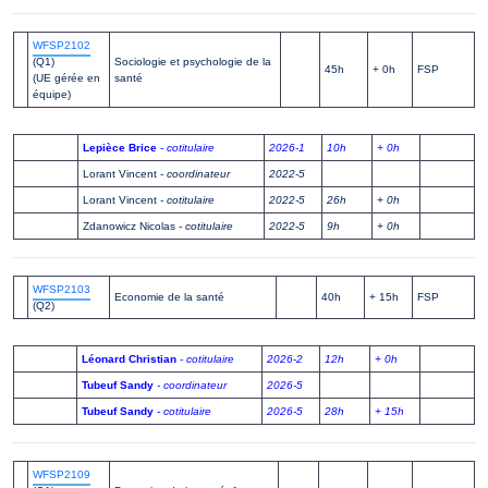
WFSP2102
(Q1)
Sociologie et psychologie de la
45h
+ 0h
FSP
(UE gérée en
santé
équipe)
Lepièce Brice
- cotitulaire
2026-1
10h
+ 0h
Lorant Vincent
- coordinateur
2022-5
Lorant Vincent
- cotitulaire
2022-5
26h
+ 0h
Zdanowicz Nicolas
- cotitulaire
2022-5
9h
+ 0h
WFSP2103
Economie de la santé
40h
+ 15h
FSP
(Q2)
Léonard Christian
- cotitulaire
2026-2
12h
+ 0h
Tubeuf Sandy
- coordinateur
2026-5
Tubeuf Sandy
- cotitulaire
2026-5
28h
+ 15h
WFSP2109