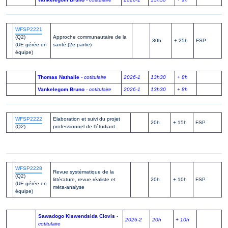
WFSP2221
(Q2)
Approche communautaire de la
30h
+ 25h
FSP
(UE gérée en
santé (2e partie)
équipe)
Thomas Nathalie
- cotitulaire
2026-1
13h30
+ 8h
Vankelegom Bruno
- cotitulaire
2026-1
13h30
+ 8h
WFSP2222
Elaboration et suivi du projet
20h
+ 15h
FSP
(Q2)
professionnel de l'étudiant
WFSP2228
Revue systématique de la
(Q2)
littérature, revue réaliste et
20h
+ 10h
FSP
(UE gérée en
méta-analyse
équipe)
Sawadogo Kiswendsida Clovis
-
2026-2
20h
+ 10h
cotitulaire