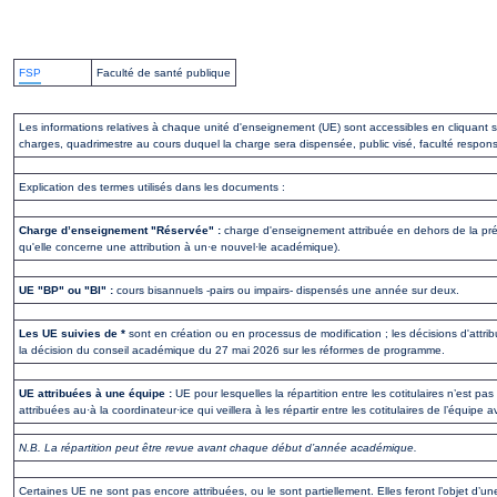
FSP
Faculté de santé publique
Les informations relatives à chaque unité d'enseignement (UE) sont accessibles en cliquant su
charges, quadrimestre au cours duquel la charge sera dispensée, public visé, faculté respo
Explication des termes utilisés dans les documents :
Charge d’enseignement "Réservée" :
charge d'enseignement attribuée en dehors de la pré
qu'elle concerne une attribution à un·e nouvel·le académique).
UE "BP" ou "BI" :
cours bisannuels -pairs ou impairs- dispensés une année sur deux.
Les UE suivies de *
sont en création ou en processus de modification ; les décisions d'attri
la décision du conseil académique du 27 mai 2026 sur les réformes de programme.
UE attribuées à une équipe :
UE pour lesquelles la répartition entre les cotitulaires n’est pa
attribuées au·à la coordinateur·ice qui veillera à les répartir entre les cotitulaires de l’équip
N.B. La répartition peut être revue avant chaque début d’année académique.
Certaines UE ne sont pas encore attribuées, ou le sont partiellement. Elles feront l’objet d’u