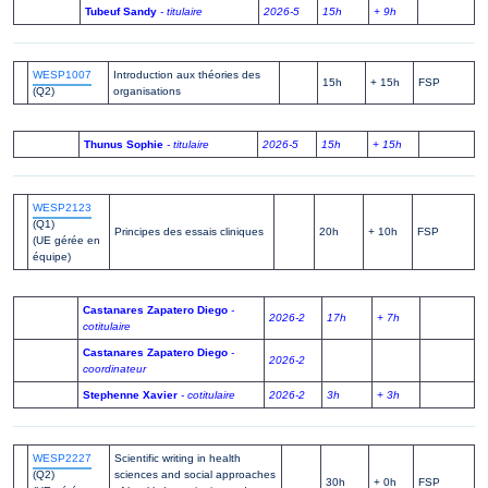
Tubeuf Sandy
- titulaire
2026-5
15h
+ 9h
WESP1007
Introduction aux théories des
15h
+ 15h
FSP
(Q2)
organisations
Thunus Sophie
- titulaire
2026-5
15h
+ 15h
WESP2123
(Q1)
Principes des essais cliniques
20h
+ 10h
FSP
(UE gérée en
équipe)
Castanares Zapatero Diego
-
2026-2
17h
+ 7h
cotitulaire
Castanares Zapatero Diego
-
2026-2
coordinateur
Stephenne Xavier
- cotitulaire
2026-2
3h
+ 3h
WESP2227
Scientific writing in health
(Q2)
sciences and social approaches
30h
+ 0h
FSP