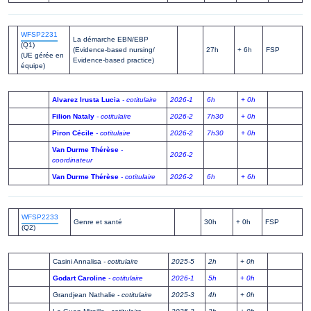
WFSP2231
La démarche EBN/EBP
(Q1)
(Evidence-based nursing/
27h
+ 6h
FSP
(UE gérée en
Evidence-based practice)
équipe)
Alvarez Irusta Lucia
- cotitulaire
2026-1
6h
+ 0h
Filion Nataly
- cotitulaire
2026-2
7h30
+ 0h
Piron Cécile
- cotitulaire
2026-2
7h30
+ 0h
Van Durme Thérèse
-
2026-2
coordinateur
Van Durme Thérèse
- cotitulaire
2026-2
6h
+ 6h
WFSP2233
Genre et santé
30h
+ 0h
FSP
(Q2)
Casini Annalisa
- cotitulaire
2025-5
2h
+ 0h
Godart Caroline
- cotitulaire
2026-1
5h
+ 0h
Grandjean Nathalie
- cotitulaire
2025-3
4h
+ 0h