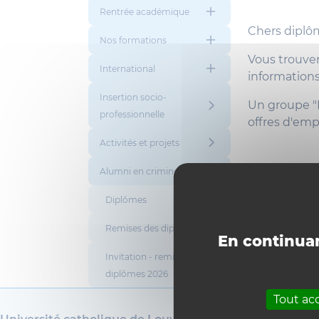
Rentrée académique
Chers diplôm
Nos formations
Vous trouver
International
informations
Insertion socio-
Un groupe "E
professionnelle
offres d'emp
Activités et projets
Alumni en criminologie
Diplômes
Remises des diplômes
En continuan
Invitation - remise des
diplômes 2026
Tout ac