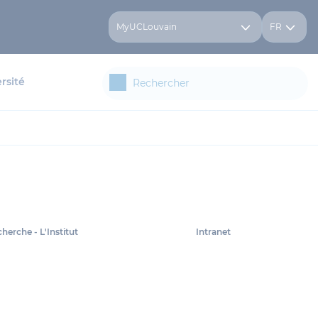
MyUCLouvain
FR
rsité
cherche - L'Institut
Intranet