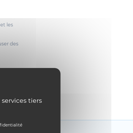
et les
user des
 services tiers
fidentialité