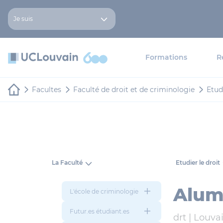
Aller au contenu principal
Panneau de gestion des cookies
Je suis
Formations
R
Facultes
Faculté de droit et de criminologie
Etud
La Faculté
Etudier le droit
Alum
L'école de criminologie
Futur.es étudiant.es
drt |
Louva