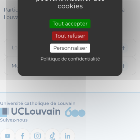
cookies
Participez à l'une de nos séances d'information à
Louvain-la-Neuve ou à Mons.
Tout accepter
Tout refuser
Louvain-la-Neuve
Personnaliser
Politique de confidentialité
Mons (programmes à horaire décalé)
Université catholique de Louvain
Suivez-nous