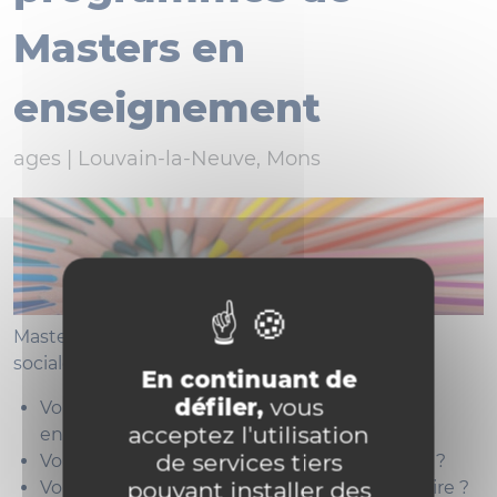
Masters en
enseignement
ages |
Louvain-la-Neuve, Mons
Masters en enseignement S4-S5 en sciences
sociales et en sciences économiques.
En continuant de
défiler,
vous
Vous souhaitez suivre un master en
acceptez l'utilisation
enseignement ?
de services tiers
Vous entrez dans les conditions d’admission ?
pouvant installer des
Vous avez des questions avant de vous inscrire ?