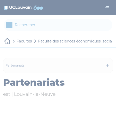
Aller au contenu principal
Panneau de gestion des cookies
Facultes
Faculté des sciences économiques, sociale
Partenariats
Partenariats
est |
Louvain-la-Neuve