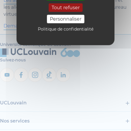
Les attestations
pour les transports en commun et
les allocations familiales sont déposées sur le Bureau
Tout refuser
virtuel
Personnaliser
Demande ta carte d'accès
Politique de confidentialité
Université catholique de Louvain
Suivez-nous
UCLouvain
Nos services