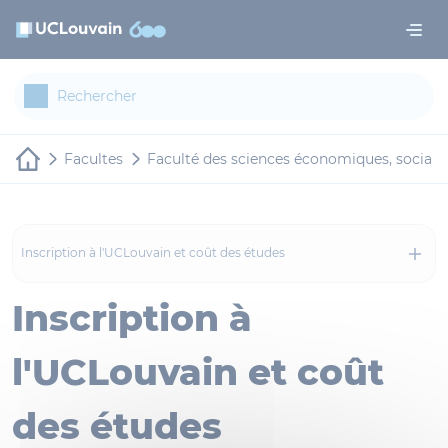
Aller au contenu principal
Panneau de gestion des cookies
Facultes
Faculté des sciences économiques, sociale
Inscription à l'UCLouvain et coût des études
Inscription à
l'UCLouvain et coût
des études