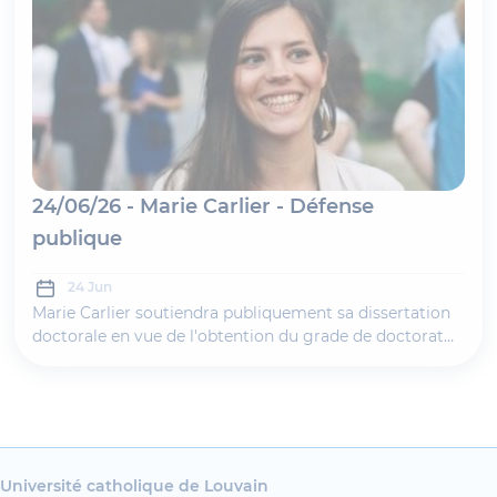
24/06/26 - Marie Carlier - Défense
publique
24 Jun
Marie Carlier soutiendra publiquement sa dissertation
doctorale en vue de l'obtention du grade de doctorat
en Sciences politiques et sociales, sous la direction du
Professeur Matthieu de Nanteuil. La soutenance
publique aura lieu le 24 juin à 15h30 à la Salle Ladeuze.
Sa thèse s'intitule : " L’humour au cœur du travail
policier.
Université catholique de Louvain