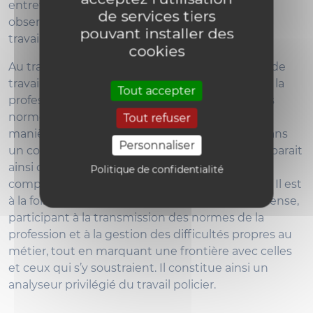
entretiens sont ensuite venus compléter les
de services tiers
observations, visant à recueillir le ressenti des
pouvant installer des
travailleurs et travailleuses sur le sujet.
cookies
Au travers des blagues et anecdotes sur le lieu de
travail, c’est finalement le rapport au travail et à la
Tout accepter
profession qui se donne à voir : ses tensions, ses
normes, ses rapports sociaux, mais aussi les
Tout refuser
manières de faire corps, de négocier sa place dans
Personnaliser
un collectif fortement hiérarchisé. L’humour apparait
ainsi comme une ressource ambivalente, une
Politique de confidentialité
compétence qui s’acquiert avec la socialisation. Il est
à la fois outil de cohésion et mécanisme de défense,
participant à la transmission des normes de la
profession et à la gestion des difficultés propres au
métier, tout en marquant une frontière avec celles
et ceux qui s’y soustraient. Il constitue ainsi un
analyseur privilégié du travail policier.