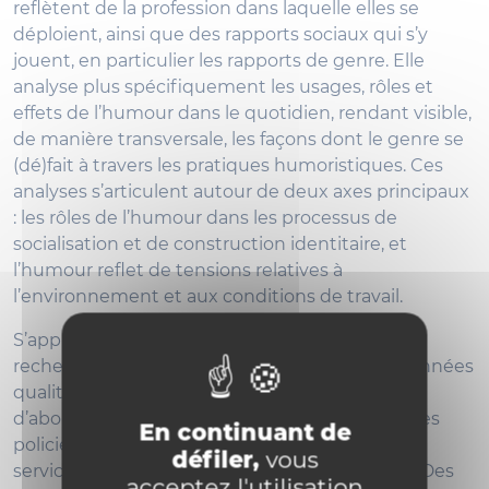
reflètent de la profession dans laquelle elles se
déploient, ainsi que des rapports sociaux qui s’y
jouent, en particulier les rapports de genre. Elle
analyse plus spécifiquement les usages, rôles et
effets de l’humour dans le quotidien, rendant visible,
de manière transversale, les façons dont le genre se
(dé)fait à travers les pratiques humoristiques. Ces
analyses s’articulent autour de deux axes principaux
: les rôles de l’humour dans les processus de
socialisation et de construction identitaire, et
l’humour reflet de tensions relatives à
l’environnement et aux conditions de travail.
S’appuyant sur une démarche abductive, la
recherche repose sur plusieurs collectes de données
qualitatives étalées sur 3 ans. La chercheuse a
d’abord observé l’humour en interaction chez les
En continuant de
policiers et policières, principalement dans un
défiler,
vous
service d’intervention, et ce via du shadowing. Des
acceptez l'utilisation