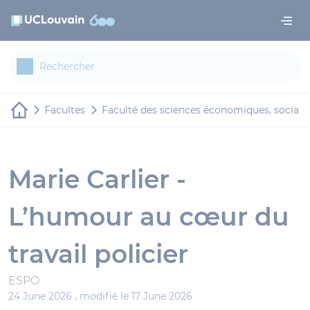
Aller au contenu principal
Panneau de gestion des cookies
Facultes
Faculté des sciences économiques, sociale
Marie Carlier -
L’humour au cœur du
travail policier
ESPO
24 June 2026 ,
modifié le 17 June 2026