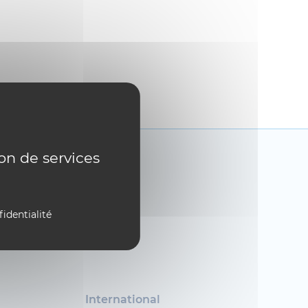
ion de services
fidentialité
International