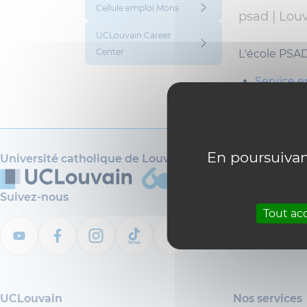
Cellule emploi Mons
psad |
Louv
UCLouvain Career
Center
L'école PSAD
Service 
UCLouvai
Cellule 
En poursuivant
Université catholique de Louvain
Suivez-nous
Tout ac
UCLouvain
Nos services