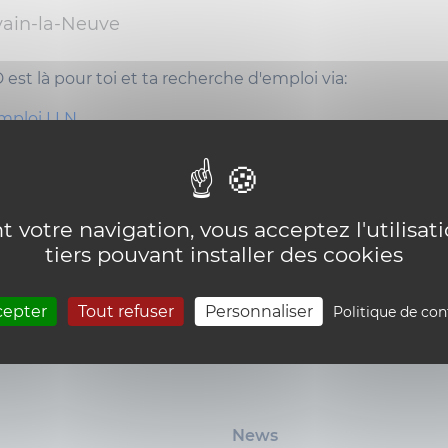
ain-la-Neuve
 est là pour toi et ta recherche d'emploi via:
emploi LLN
n Career Center
emploi Mons
 votre navigation, vous acceptez l'utilisat
tiers pouvant installer des cookies
cepter
Tout refuser
Personnaliser
Politique de con
News