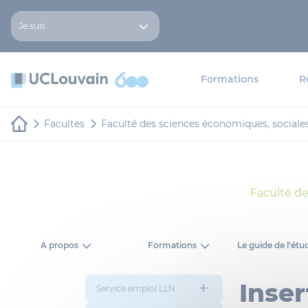
Aller au contenu principal
Panneau de gestion des cookies
Je suis
Formations
R
Facultes
Faculté des sciences économiques, sociale
Faculté de
A propos
Formations
Le guide de l'étu
Inser
Service emploi LLN