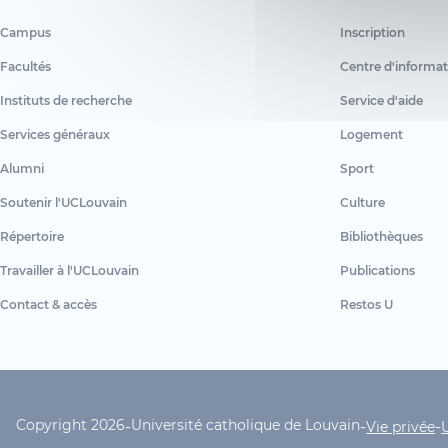
Campus
Inscription
Facultés
Centre d'informat
Instituts de recherche
Service d'aide
Services généraux
Logement
Alumni
Sport
Soutenir l'UCLouvain
Culture
Répertoire
Bibliothèques
Travailler à l'UCLouvain
Publications
Contact & accès
Restos U
Copyright 2026
Université catholique de Louvain
-
-
-
UCLouvain Footer Copyrig
Vie privée