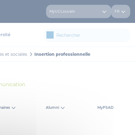
MyUCLouvain
FR
rsité
es et sociales
Insertion professionnelle
mmunication
haires
Alumni
MyPSAD