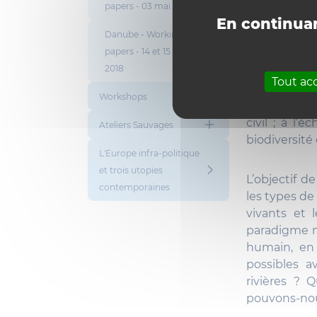
papers - 03 mai 2018
mutualisme i
En continuan
Danube - Working
papers - 14 et 15 février
Cette nouvel
2018
le plan poli
Tout ac
fleuves se s
Workshops
désormais r
civil ; à l’
Ateliers Sauvages
biodiversité
L'Europe infra-politique
et trois utopies
L’objectif d
contemporaines
les types de
vivants et 
paradigme 
humain, en 
possibles a
rivières ? 
pouvons-nous