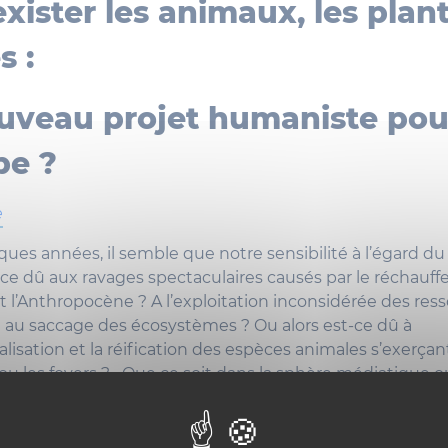
exister les animaux, les plant
s :
uveau projet humaniste pou
pe ?
e
ues années, il semble que notre sensibilité à l’égard du 
ce dû aux ravages spectaculaires causés par le réchauf
t l’Anthropocène ? A l’exploitation inconsidérée des res
t au saccage des écosystèmes ? Ou alors est-ce dû à
alisation et la réification des espèces animales s’exerçan
 ou les foyers ?... Que ce soit dans la sphère médiatique o
nombreuses sont les personnes s’efforçant aujourd’hui
ien gardés de la nature : alors que les uns vantent l’intel
es arbres ou de insectes, les autres s’émerveillent devant