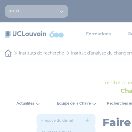
Aller au contenu principal
Panneau de gestion des cookies
Je suis
Formations
R
Instituts de recherche
Institut d'analyse du changem
Institut d'
Cha
Actualités
Equipe de la Chaire
Recherches e
Faire
Fresque du climat