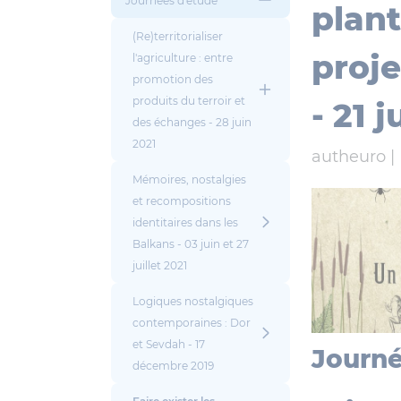
Journées d'étude
plant
(Re)territorialiser
proje
l'agriculture : entre
promotion des
produits du terroir et
- 21 
des échanges - 28 juin
2021
autheuro |
Mémoires, nostalgies
et recompositions
identitaires dans les
Balkans - 03 juin et 27
juillet 2021
Logiques nostalgiques
contemporaines : Dor
et Sevdah - 17
Journé
décembre 2019