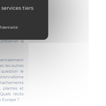
 services tiers
consacrée sur
u en Inde des
fidentialité
 l’animal est
dans le Code
 préserver la
damentalement
ec les autres
 question le
tionnalisme
détachements
, plantes et
Quels récits
n Europe ?