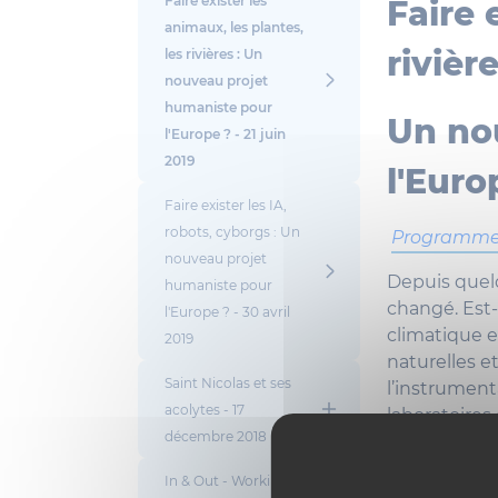
Faire exister les
Faire 
animaux, les plantes,
rivière
les rivières : Un
nouveau projet
humaniste pour
Un no
l'Europe ? - 21 juin
2019
l'Euro
Faire exister les IA,
robots, cyborgs : Un
Programm
nouveau projet
Depuis quelq
humaniste pour
changé. Est-
l'Europe ? - 30 avril
climatique e
2019
naturelles e
Saint Nicolas et ses
l’instrument
acolytes - 17
laboratoires
décembre 2018
académique, 
les secrets b
In & Out - Working
collective d