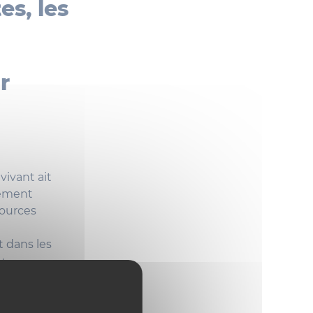
es, les
r
vivant ait
fement
sources
t dans les
u
 de dévoiler
ligence
 le