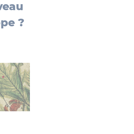
uveau
ope ?