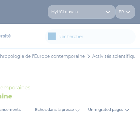
MyUCLouvain
FR
rsité
thropologie de l'Europe contemporaine
Activités scientifique
ntemporaines
aine
nancements
Echos dans la presse
Unmigrated pages
s