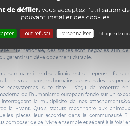
nter-espèces ou les miracles de la coévolution.
t de défiler,
vous acceptez l'utilisation de
pouvant installer des cookies
le sensibilité à l’égard du vivant se voit même parfois 
tique et juridique : par exemple, en Nouvelle-Zélande o
cepter
Tout refuser
Personnaliser
Politique de con
ont vus octroyer le statut de sujet de droit ; en France,
econnu comme un « être vivant doué de sensibilité » 
échelle internationale, des traités sont négociés afin de
 ou garantir un développement durable.
e ce séminaire interdisciplinaire est de repenser fon
 relations que nous, les humains, pouvons développer av
les écosystèmes. A ce titre, il s’agit de remettre en
moderne de l’humanisme européen fondé sur un excep
interrogeant la multiplicité de nos attachements/
vec le vivant. Quels statuts reconnaitre aux animaux
Quelles places leur accorder dans la communauté ? 
 composer de ce "vivre ensemble et séparé à la fois" e