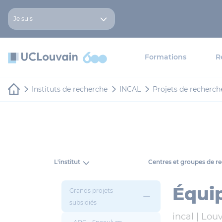
Aller au contenu principal
Panneau de gestion des cookies
Je suis
Formations
R
Instituts de recherche
INCAL
Projets de recherch
L'institut
Centres et groupes de r
Équi
Grands projets
subsidiés
incal |
Louv