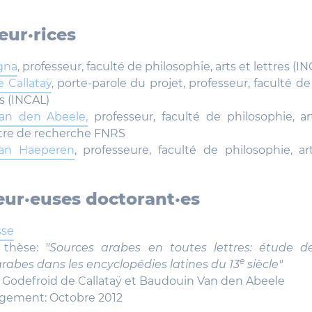
ur·rices
gna
, professeur, faculté de philosophie, arts et lettres (I
 Callataÿ
, porte-parole du projet, professeur, faculté de
es (INCAL)
an den Abeele,
professeur, faculté de philosophie, ar
ître de recherche FNRS
Van Haeperen
, professeure, faculté de philosophie, ar
ur·euses doctorant·es
sse
a thèse:
"Sources arabes en toutes lettres: étude d
e
arabes dans les encyclopédies latines du 13
siècle"
 Godefroid de Callataÿ et Baudouin Van den Abeele
gement: Octobre 2012