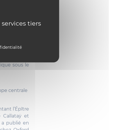
bes traduits
 services tiers
fidentialité
tique sous le
pe centrale
tant l’Épître
 Callataÿ et
l a publié en
 chez Oxford