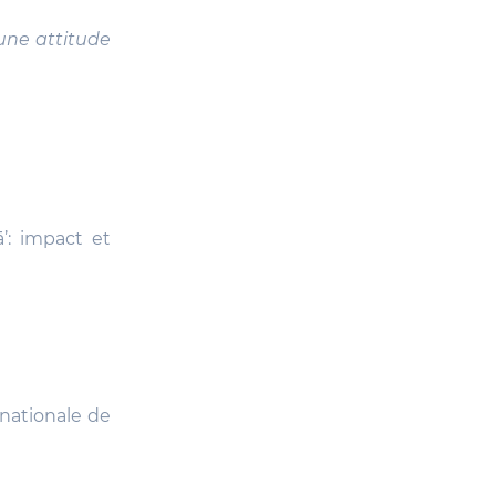
 une attitude
ā’: impact et
rnationale de