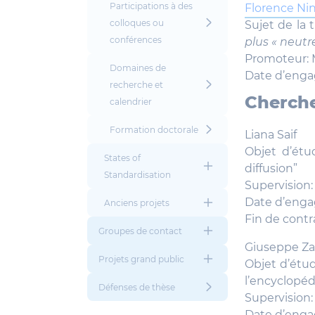
Participations à des
Florence Ni
colloques ou
Sujet de la 
conférences
plus « neutre
Promoteur: 
Domaines de
Date d’enga
recherche et
Cherche
calendrier
Formation doctorale
Liana Saif
Objet d’étud
States of
diffusion”
Standardisation
Supervision:
Date d’enga
Anciens projets
Fin de contr
Groupes de contact
Giuseppe Za
Projets grand public
Objet d’étud
l’encyclopé
Défenses de thèse
Supervision:
Date d’eng