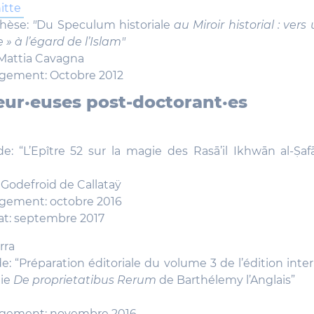
nitte
thèse:
"
Du Speculum historiale
au Miroir historial : vers
 » à l’égard de l’Islam"
Mattia Cavagna
gement: Octobre 2012
ur·euses post-doctorant·es
e: “L’Epître 52 sur la magie des Rasā’il Ikhwān al-Ṣaf
 Godefroid de Callataÿ
gement: octobre 2016
at: septembre 2017
rra
e: “Préparation éditoriale du volume 3 de l’édition inte
die
De proprietatibus Rerum
de Barthélemy l’Anglais”
agement: novembre 2016