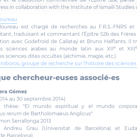
ess in collaboration with the Institute of Ismaili Studies
Moureau
oureau est chargé de recherches au F.R.S.-FNRS et 
itant, traduisant et commentant l’Épître 52b des Frères
tion avec Godefroid de Callataÿ et Bruno Halflants. Il tra
e
es sciences arabes au monde latin aux XII
et XIII
es sciences dites occultes (alchimie, magie, etc.)
roboros, groupe de recherche sur l'histoire des sciences
que chercheur·euses associé·es
era Gómez
2014 au 30 septembre 2014)
a thèse: "El mundo espiritual y el mundo corpo
bus rerum
de Bartholomaeus Anglicus"
mon Serrallonga 2013
: Andreu Grau (Universitat de Barcelona) et Eud
 de Barcelona)