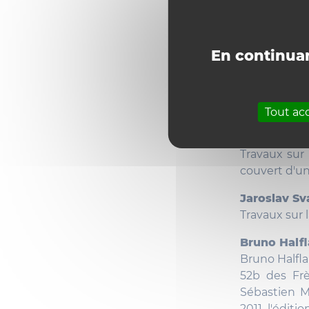
Objet d’étu
dans le do
Supervision
En continuan
Date d’eng
Fin de contr
Cherche
Tout ac
Vaclav Zure
Travaux sur 
couvert d'un
Jaroslav Sv
Travaux sur 
Bruno Halfl
Bruno Halfla
52b des Frè
Sébastien Mo
2011 l'édit