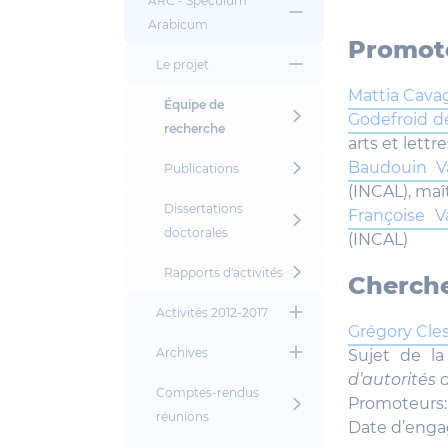
ARC - Speculum
Arabicum
Promote
Le projet
Mattia Cava
Équipe de
Godefroid de
recherche
arts et lettr
Baudouin V
Publications
(INCAL), ma
Dissertations
Françoise 
doctorales
(INCAL)
Rapports d'activités
Cherche
Activités 2012-2017
Grégory Cle
Archives
Sujet de l
d’autorités 
Comptes-rendus
Promoteurs:
réunions
Date d’enga