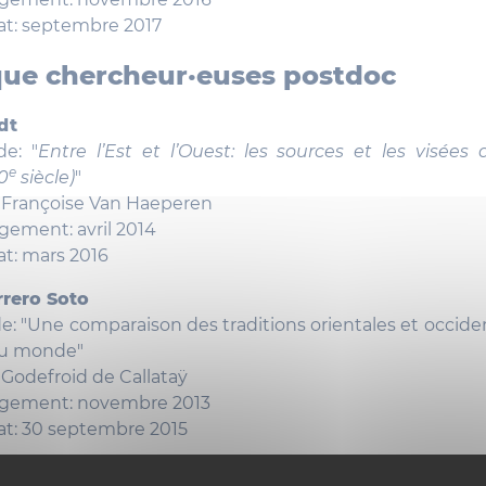
at: septembre 2017
que chercheur·euses postdoc
dt
de: "
Entre l’Est et l’Ouest: les sources et les visées
e
0
siècle)
"
: Françoise Van Haeperen
gement: avril 2014
at: mars 2016
rero Soto
e: "Une comparaison des traditions orientales et occiden
du monde"
 Godefroid de Callataÿ
agement: novembre 2013
at: 30 septembre 2015
nini