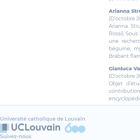
Arianna Str
(D’octobre 2
Arianna Str
Rossi). Sous
une recherc
béguine, my
Brabant fla
Gianluca Va
(D’octobre 20
Objet d’ét
contributi
encyclopédi
Université catholique de Louvain
Suivez-nous