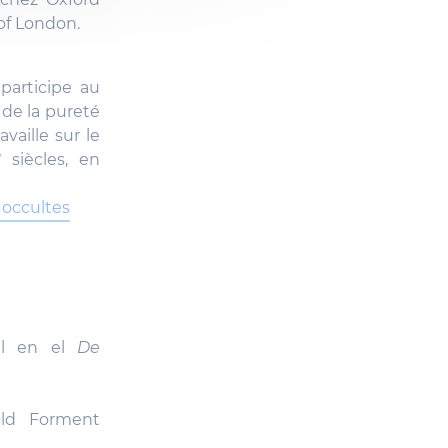
 of London.
participe au
 de la pureté
vaille sur le
e
siècles, en
 occultes
ral en el
De
ald Forment