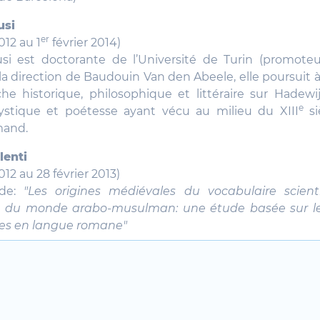
usi
er
012 au 1
février 2014)
usi est doctorante de l’Université de Turin (promoteur
 la direction de Baudouin Van den Abeele, elle poursuit 
he historique, philosophique et littéraire sur Hadewij
e
stique et poétesse ayant vécu au milieu du XIII
si
mand.
lenti
12 au 28 février 2013)
ude:
"Les origines médiévales du vocabulaire scient
on du monde arabo-musulman: une étude basée sur le
es en langue romane"