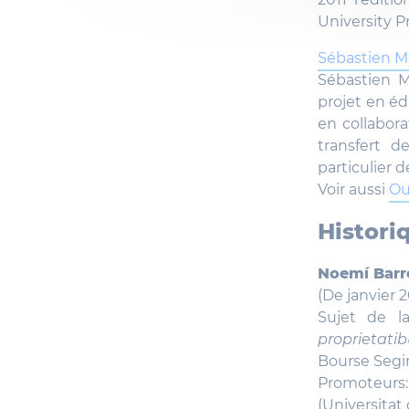
University Pr
Sébastien 
Sébastien M
projet en éd
en collabora
transfert d
particulier d
Voir aussi
Ou
Histori
Noemí Barr
(De janvier 
Sujet de l
proprietati
Bourse Segi
Promoteurs
(Universitat