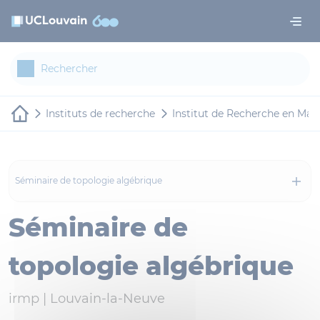
Aller au contenu principal
Panneau de gestion des cookies
Instituts de recherche
Institut de Recherche en Ma
Séminaire de topologie algébrique
Séminaire de
topologie algébrique
irmp |
Louvain-la-Neuve