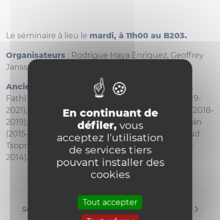
Le séminaire à lieu le
mardi, à 11h00 au B203.
Organisateurs
: Rodrigue Haya Enriquez, Geoffrey
Janssens, Léo Schelstraete
Anciens organisateurs
: Jieru Zhu (2022-2023),
Fathi Ben Aribi (2019-2023), Abel Lacabanne (2019-
2021), Miradain Atontsa Nguemo and Elia Rizzo (2018-
En continuant de
2019), Pedro Vaz (2016-17), Federico Cantero Morán
défiler,
vous
(2015-16), Pedro Boavida de Brito and Paul Arnaud
acceptez l'utilisation
Tsopméné (2014 - 2015), Urtzi Buijs Martín (2013 -
de services tiers
2014).
pouvant installer des
cookies
Tout accepter
Séminaires passés