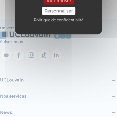
Tout refuser
Personnaliser
Politique de confidentialité
Université catholique de Louvain
Suivez-nous
UCLouvain
Nos services
News