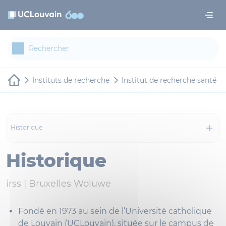
Aller au contenu principal
Panneau de gestion des cookies
Instituts de recherche
Institut de recherche santé et
Historique
Historique
irss |
Bruxelles Woluwe
Fondé en 1973 au sein de l’Université catholique
de Louvain (UCLouvain), située sur le campus de