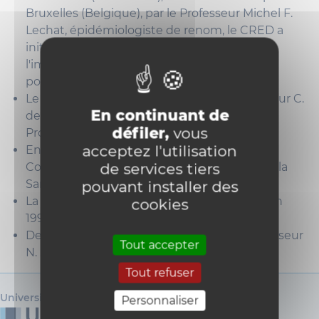
Bruxelles (Belgique), par le Professeur Michel F.
Lechat, épidémiologiste de renom, le CRED a
initialement été mis en place pour étudier
l'impact des catastrophes sur la santé des
populations.
Le centre a ensuite été dirigé par le Professeur C.
En continuant de
de Ville de Goyet jusqu'en 1977, suivi par le
défiler,
vous
Professeur Michel F. Lechat.
acceptez l'utilisation
En 1980, il a été reconnu comme Centre
de services tiers
Collaborateur de l’Organisation Mondiale de la
Santé (OMS).
pouvant installer des
La Professeure D. Guha Sapir lui a succédé en
cookies
1992.
Depuis 2021, le centre est dirigé par le Professeur
Tout accepter
N. Speybroeck.
Tout refuser
Université catholique de Louvain
Personnaliser