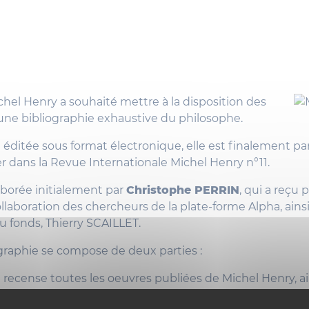
hel Henry a souhaité mettre à la disposition des
une bibliographie exhaustive du philosophe.
 éditée sous format électronique, elle est finalement p
r dans la Revue Internationale Michel Henry n°11.
laborée initialement par
Christophe PERRIN
, qui a reçu 
 collaboration des chercheurs de la plate-forme Alpha, ain
du fonds, Thierry SCAILLET.
graphie se compose de deux parties :
e recense toutes les oeuvres publiées de Michel Henry, a
tant en langue originale qu'en traductions, de même que