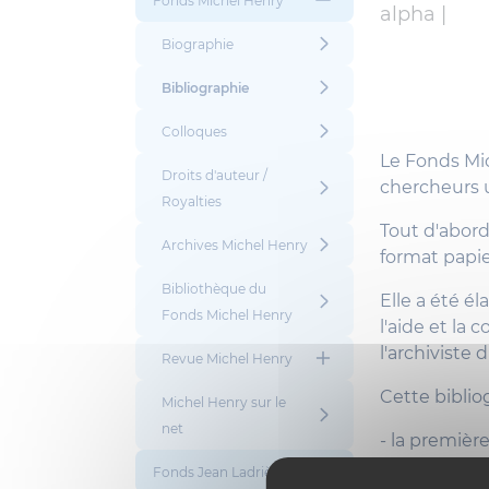
Fonds Michel Henry
alpha |
Biographie
Bibliographie
Colloques
Le Fonds Mic
Droits d'auteur /
chercheurs 
Royalties
Tout d'abord
Archives Michel Henry
format papie
Bibliothèque du
Elle a été é
Fonds Michel Henry
l'aide et la
l'archiviste 
Revue Michel Henry
Cette biblio
Michel Henry sur le
net
- la premièr
rééditions, 
Fonds Jean Ladrière