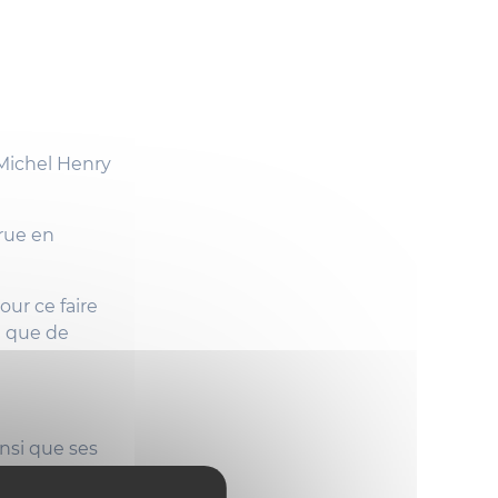
arue en
pour ce faire
si que de
insi que ses
 les