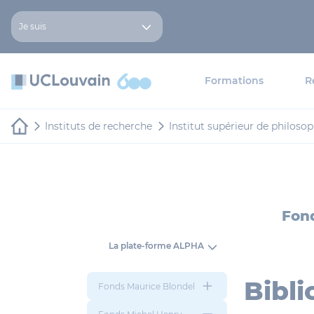
Aller au contenu principal
Panneau de gestion des cookies
Je suis
Formations
R
Instituts de recherche
Institut supérieur de philosop
Fond
La plate-forme ALPHA
Bibli
Fonds Maurice Blondel