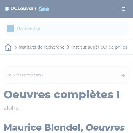
Aller au contenu principal
Panneau de gestion des cookies
Instituts de recherche
Institut supérieur de philosop
Oeuvres complètes I
Oeuvres complètes I
alpha |
Maurice Blondel,
Oeuvres