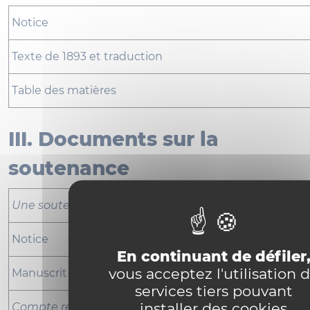
Notice
Texte de 1893 et traduction
Table des matières
III. Documents sur la
soutenance
Une soutenance de thèse
Notice
En continuant de défiler
vous acceptez l'utilisation 
Manuscrit de 1893 et article de 1907 (signé J. Wehrlé)
services tiers pouvant
installer des cookies
Compte rendu de la soutenance de la thèse latine