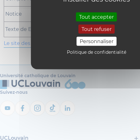
Notice
Tout accepter
Tout refuser
Texte de E. Halévy
Personnaliser
Le site des PUF
Politique de confidentialité
Université catholique de Louvain
Suivez-nous
UCLouvain