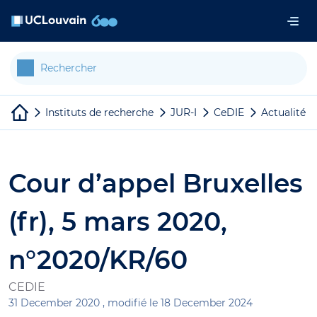
Aller au contenu principal
Panneau de gestion des cookies
Instituts de recherche
JUR-I
CeDIE
Actualités
Cour d’appel Bruxelles
(fr), 5 mars 2020,
n°2020/KR/60
CEDIE
31 December 2020 ,
modifié le 18 December 2024