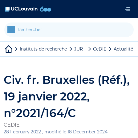
Aller au contenu principal
Panneau de gestion des cookies
Instituts de recherche
JUR-I
CeDIE
Actualités
Civ. fr. Bruxelles (Réf.),
19 janvier 2022,
n°2021/164/C
CEDIE
28 February 2022 ,
modifié le 18 December 2024