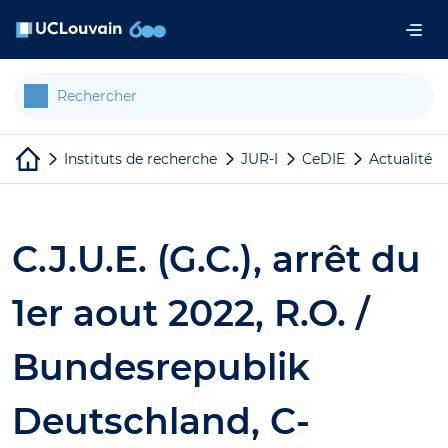
Aller au contenu principal
Panneau de gestion des cookies
Instituts de recherche
JUR-I
CeDIE
Actualités
C.J.U.E. (G.C.), arrêt du
1er aout 2022, R.O. /
Bundesrepublik
Deutschland, C-