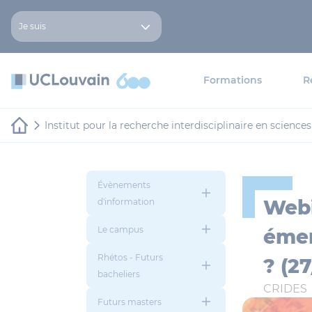
Aller au contenu principal
Panneau de gestion des cookies
Je suis
Formations
R
Institut pour la recherche interdisciplinaire en science
Évènements
Webi
d'information
Le campus
émer
Rhétos - Futurs
? (27
bacheliers
CRIDES
Futurs masters