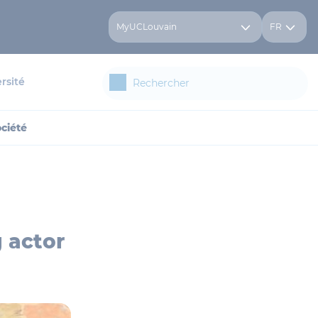
MyUCLouvain
FR
rsité
ociété
 actor