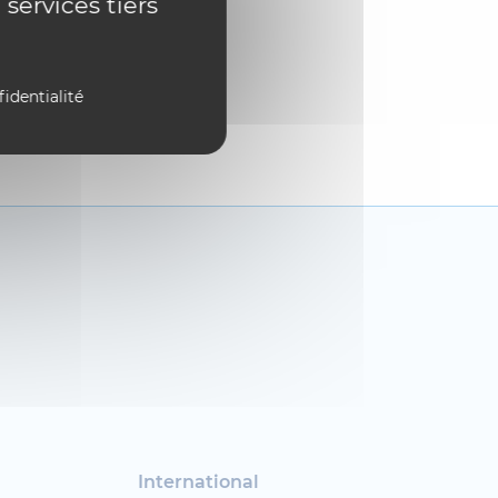
 services tiers
fidentialité
International