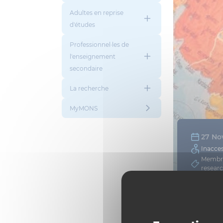
Adultes en reprise
d'études
Professionnel·les de
l'enseignement
secondaire
La recherche
MyMONS
27 No
Inacces
Membres
researc
Plus d'i