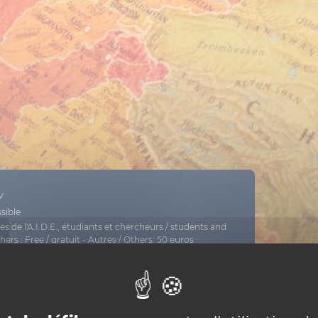
v
sible
 de l'A.I.D.E., étudiants et chercheurs / students and
hers : Free / gratuit - Autres / Others: 50 euros
nformation