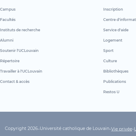
Campus
Inscription
Facultés
Centre d'informat
Instituts de recherche
Service d'aide
Alumni
Logement
Soutenir l'UCLouvain
Sport
Répertoire
Culture
Travailler à l'UCLouvain
Bibliothèques
Contact & accès
Publications
Restos U
Copyright 2026
Université catholique de Louvain
-
-
-
UCLouvain Footer Copyrig
Vie privée