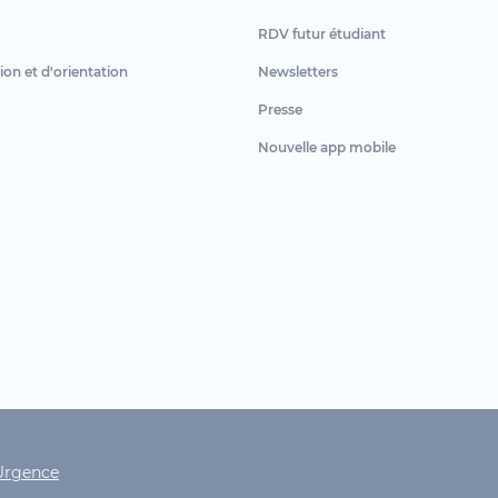
RDV futur étudiant
ion et d'orientation
Newsletters
Presse
Nouvelle app mobile
ht
Urgence